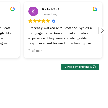
Kelly RCO
2 months ago
d Scott
I recently worked with Scott and Aya on a
ugh. My
mortgage transaction and had a positive
 a
experience. They were knowledgeable,
ing more
responsive, and focused on achieving the
ly
best outcome for the clients. Their
Read more
us every
communication and follow up throughout the
ailable at
process was appreciated and I look forward
upport and
to collaborating with them again!
Verified by Trustindex
ms of both
both the
s huge in
th he and
 the last
ng that