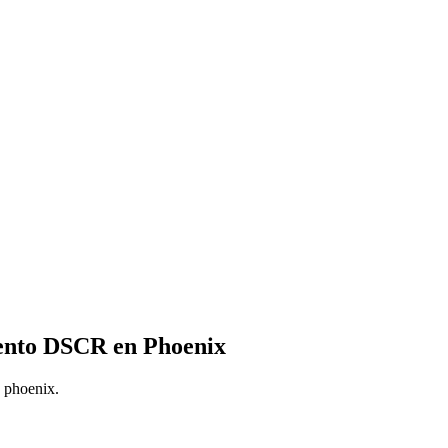
gave us the breathing room we need
the deal done.
My family and I are incredibly grate
Gillian and Scott for their dedicatio
file, which got us our dream home. 
of ownership they show in their w
us feel like they were truly in it with
iento DSCR en Phoenix
n phoenix.