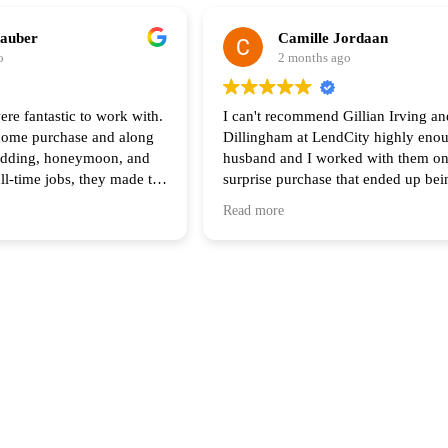
hauber
Camille Jordaan
o
2 months ago
ere fantastic to work with.
I can't recommend Gillian Irving an
 home purchase and along
Dillingham at LendCity highly eno
edding, honeymoon, and
husband and I worked with them on
ull-time jobs, they made the
surprise purchase that ended up be
he process feel seamless.
complicated than any of us original
Read more
of your help and I highly
anticipated. Gillian was there with 
 anyone looking to buy a
step of the way and made herself av
all hours during the process. Her s
work made all the difference in ter
the process and final result.
Having Scott come in to assist with 
lender and the sellers at the end wa
getting us to the finish line, and bo
Gillian made themselves available at
minute on a Friday night for a meeti