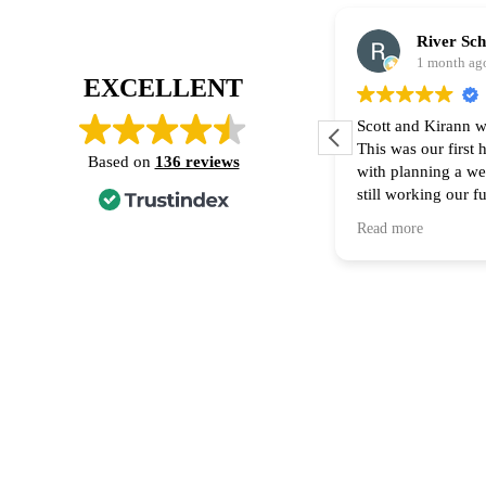
River Sc
1 month ag
EXCELLENT
Scott and Kirann w
This was our first
Based on
136 reviews
with planning a w
still working our f
financing part of t
Read more
Thank you for all 
recommend them to
home! 🙌