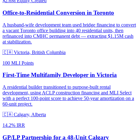
$2.6M Equity Created
Office-to-Residential Conversion in Toronto
A husband-wife development team used bridge financing to convert
a vacant Toronto office building into 40 residential units, then
refinanced into CMHC permanent debt — extracting $1.15M cash
at stabilization.
🇨🇦
Victoria, British Columbia
100 MLI Points
First-Time Multifamily Developer in Victoria
A residential builder transitioned to purpose-built rental
development, using ACLP construction financing and MLI Select
with a perfect 100-point score to achieve 50-year amortization on a
60-unit project.
🇨🇦
Calgary, Alberta
14.2% IRR
GP/LP Partnership for a 48-Unit Calgary