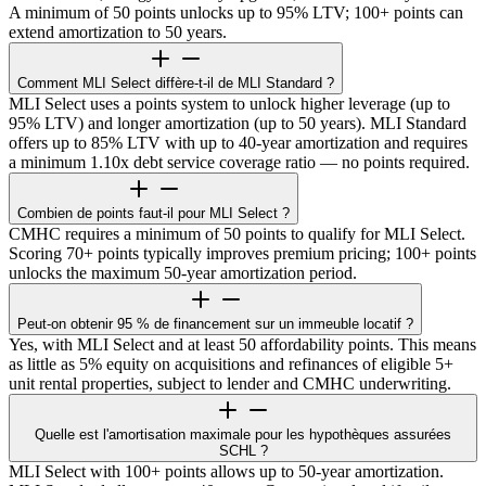
A minimum of 50 points unlocks up to 95% LTV; 100+ points can
extend amortization to 50 years.
Comment MLI Select diffère-t-il de MLI Standard ?
MLI Select uses a points system to unlock higher leverage (up to
95% LTV) and longer amortization (up to 50 years). MLI Standard
offers up to 85% LTV with up to 40-year amortization and requires
a minimum 1.10x debt service coverage ratio — no points required.
Combien de points faut-il pour MLI Select ?
CMHC requires a minimum of 50 points to qualify for MLI Select.
Scoring 70+ points typically improves premium pricing; 100+ points
unlocks the maximum 50-year amortization period.
Peut-on obtenir 95 % de financement sur un immeuble locatif ?
Yes, with MLI Select and at least 50 affordability points. This means
as little as 5% equity on acquisitions and refinances of eligible 5+
unit rental properties, subject to lender and CMHC underwriting.
Quelle est l'amortisation maximale pour les hypothèques assurées
SCHL ?
MLI Select with 100+ points allows up to 50-year amortization.