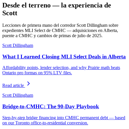
Desde el terreno — la experiencia de
Scott
Lecciones de primera mano del corredor Scott Dillingham sobre
expedientes MLI Select de CMHC — adquisiciones en Alberta,
puente a CMHC y cambios de primas de julio de 2025.
Scott Dillingham
What I Learned Closing MLI Select Deals in Alberta
Affordability points, lender selection, and why Prairie math beats
Ontario pro formas on 95% LTV files.
Read article
Scott Dillingham
Bridge-to-CMHC: The 90-Day Playbook
Step-by-step bridge financing into CMHC permanent debt — based
on our Toronto office-to-residential conversion.