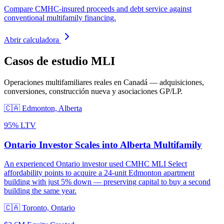
Compare CMHC-insured proceeds and debt service against
conventional multifamily financing.
Abrir calculadora
Casos de estudio MLI
Operaciones multifamiliares reales en Canadá — adquisiciones,
conversiones, construcción nueva y asociaciones GP/LP.
🇨🇦
Edmonton, Alberta
95% LTV
Ontario Investor Scales into Alberta Multifamily
An experienced Ontario investor used CMHC MLI Select
affordability points to acquire a 24-unit Edmonton apartment
building with just 5% down — preserving capital to buy a second
building the same year.
🇨🇦
Toronto, Ontario