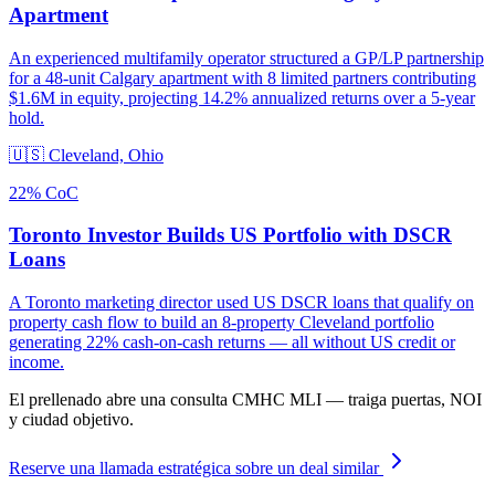
Apartment
An experienced multifamily operator structured a GP/LP partnership
for a 48-unit Calgary apartment with 8 limited partners contributing
$1.6M in equity, projecting 14.2% annualized returns over a 5-year
hold.
🇺🇸
Cleveland, Ohio
22% CoC
Toronto Investor Builds US Portfolio with DSCR
Loans
A Toronto marketing director used US DSCR loans that qualify on
property cash flow to build an 8-property Cleveland portfolio
generating 22% cash-on-cash returns — all without US credit or
income.
El prellenado abre una consulta CMHC MLI — traiga puertas, NOI
y ciudad objetivo.
Reserve una llamada estratégica sobre un deal similar