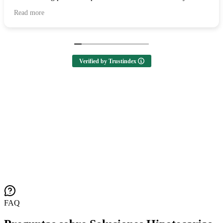
all of your help and I highly recommend them to anyone
Read more
looking to buy a home! 🙌
Verified by Trustindex
FAQ