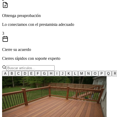
Obtenga preaprobación
Lo conectamos con el prestamista adecuado
3
Cierre su acuerdo
Cierres rápidos con soporte experto
A
B
C
D
E
F
G
H
I
J
K
L
M
N
O
P
Q
R