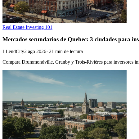
Real Estate Investing 101
Mercados secundarios de Quebec: 3 ciudades para inv
L
LendCity
2 ago 2026
·
21
min de lectura
Compara Drummondville, Granby y Trois-Rivières para inversores inmob