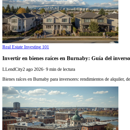
Real Estate Investing 101
Invertir en bienes raíces en Burnaby: Guía del invers
L
LendCity
2 ago 2026
·
9
min de lectura
Bienes raíces en Burnaby para inversores: rendimientos de alquiler, 