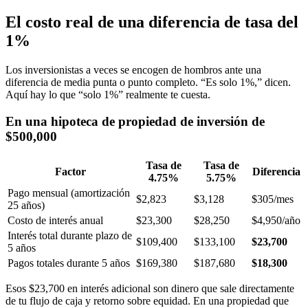
El costo real de una diferencia de tasa del
1%
Los inversionistas a veces se encogen de hombros ante una
diferencia de media punta o punto completo. “Es solo 1%,” dicen.
Aquí hay lo que “solo 1%” realmente te cuesta.
En una hipoteca de propiedad de inversión de
$500,000
Tasa de
Tasa de
Factor
Diferencia
4.75%
5.75%
Pago mensual (amortización
$2,823
$3,128
$305/mes
25 años)
Costo de interés anual
$23,300
$28,250
$4,950/año
Interés total durante plazo de
$109,400
$133,100
$23,700
5 años
Pagos totales durante 5 años
$169,380
$187,680
$18,300
Esos $23,700 en interés adicional son dinero que sale directamente
de tu flujo de caja y retorno sobre equidad. En una propiedad que