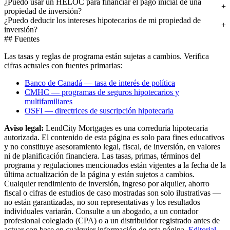
¿Puedo usar un HELOC para financiar el pago inicial de una
propiedad de inversión?
¿Puedo deducir los intereses hipotecarios de mi propiedad de
inversión?
## Fuentes
Las tasas y reglas de programa están sujetas a cambios. Verifica
cifras actuales con fuentes primarias:
Banco de Canadá — tasa de interés de política
CMHC — programas de seguros hipotecarios y
multifamiliares
OSFI — directrices de suscripción hipotecaria
Aviso legal:
LendCity Mortgages es una correduría hipotecaria
autorizada. El contenido de esta página es solo para fines educativos
y no constituye asesoramiento legal, fiscal, de inversión, en valores
ni de planificación financiera. Las tasas, primas, términos del
programa y regulaciones mencionados están vigentes a la fecha de la
última actualización de la página y están sujetos a cambios.
Cualquier rendimiento de inversión, ingreso por alquiler, ahorro
fiscal o cifras de estudios de caso mostradas son solo ilustrativas —
no están garantizadas, no son representativas y los resultados
individuales variarán. Consulte a un abogado, a un contador
profesional colegiado (CPA) o a un distribuidor registrado antes de
actuar con base en cualquier información de esta página.
Editorial