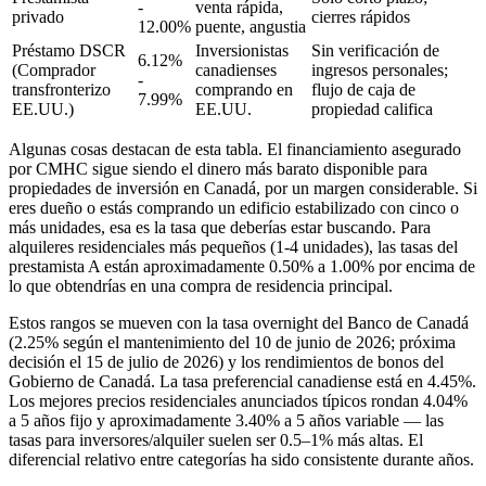
-
venta rápida,
privado
cierres rápidos
12.00%
puente, angustia
Préstamo DSCR
Inversionistas
Sin verificación de
6.12%
(Comprador
canadienses
ingresos personales;
-
transfronterizo
comprando en
flujo de caja de
7.99%
EE.UU.)
EE.UU.
propiedad califica
Algunas cosas destacan de esta tabla. El financiamiento asegurado
por CMHC sigue siendo el dinero más barato disponible para
propiedades de inversión en Canadá, por un margen considerable. Si
eres dueño o estás comprando un edificio estabilizado con cinco o
más unidades, esa es la tasa que deberías estar buscando. Para
alquileres residenciales más pequeños (1-4 unidades), las tasas del
prestamista A están aproximadamente 0.50% a 1.00% por encima de
lo que obtendrías en una compra de residencia principal.
Estos rangos se mueven con la tasa overnight del Banco de Canadá
(2.25% según el mantenimiento del 10 de junio de 2026; próxima
decisión el 15 de julio de 2026) y los rendimientos de bonos del
Gobierno de Canadá. La tasa preferencial canadiense está en 4.45%.
Los mejores precios residenciales anunciados típicos rondan 4.04%
a 5 años fijo y aproximadamente 3.40% a 5 años variable — las
tasas para inversores/alquiler suelen ser 0.5–1% más altas. El
diferencial relativo entre categorías ha sido consistente durante años.