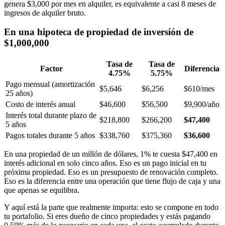
genera $3,000 por mes en alquiler, es equivalente a casi 8 meses de
ingresos de alquiler bruto.
En una hipoteca de propiedad de inversión de
$1,000,000
Tasa de
Tasa de
Factor
Diferencia
4.75%
5.75%
Pago mensual (amortización
$5,646
$6,256
$610/mes
25 años)
Costo de interés anual
$46,600
$56,500
$9,900/año
Interés total durante plazo de
$218,800
$266,200
$47,400
5 años
Pagos totales durante 5 años
$338,760
$375,360
$36,600
En una propiedad de un millón de dólares, 1% te cuesta $47,400 en
interés adicional en solo cinco años. Eso es un pago inicial en tu
próxima propiedad. Eso es un presupuesto de renovación completo.
Eso es la diferencia entre una operación que tiene flujo de caja y una
que apenas se equilibra.
Y aquí está la parte que realmente importa: esto se compone en todo
tu portafolio. Si eres dueño de cinco propiedades y estás pagando