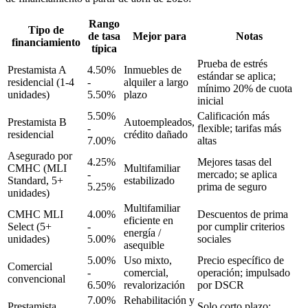
Rango
Tipo de
de tasa
Mejor para
Notas
financiamiento
típica
Prueba de estrés
Prestamista A
4.50%
Inmuebles de
estándar se aplica;
residencial (1-4
-
alquiler a largo
mínimo 20% de cuota
unidades)
5.50%
plazo
inicial
5.50%
Calificación más
Prestamista B
Autoempleados,
-
flexible; tarifas más
residencial
crédito dañado
7.00%
altas
Asegurado por
4.25%
Mejores tasas del
CMHC (MLI
Multifamiliar
-
mercado; se aplica
Standard, 5+
estabilizado
5.25%
prima de seguro
unidades)
Multifamiliar
CMHC MLI
4.00%
Descuentos de prima
eficiente en
Select (5+
-
por cumplir criterios
energía /
unidades)
5.00%
sociales
asequible
5.00%
Uso mixto,
Precio específico de
Comercial
-
comercial,
operación; impulsado
convencional
6.50%
revalorización
por DSCR
7.00%
Rehabilitación y
Prestamista
Solo corto plazo;