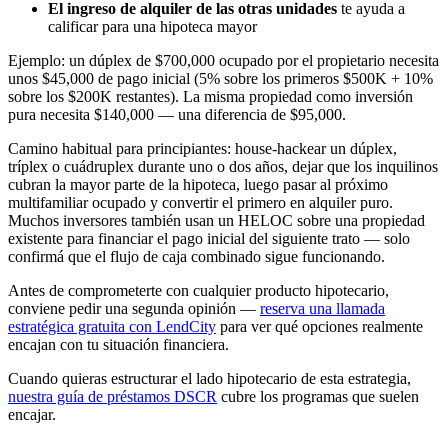
El ingreso de alquiler de las otras unidades
te ayuda a
calificar para una hipoteca mayor
Ejemplo: un dúplex de $700,000 ocupado por el propietario necesita
unos $45,000 de pago inicial (5% sobre los primeros $500K + 10%
sobre los $200K restantes). La misma propiedad como inversión
pura necesita $140,000 — una diferencia de $95,000.
Camino habitual para principiantes: house-hackear un dúplex,
tríplex o cuádruplex durante uno o dos años, dejar que los inquilinos
cubran la mayor parte de la hipoteca, luego pasar al próximo
multifamiliar ocupado y convertir el primero en alquiler puro.
Muchos inversores también usan un HELOC sobre una propiedad
existente para financiar el pago inicial del siguiente trato — solo
confirmá que el flujo de caja combinado sigue funcionando.
Antes de comprometerte con cualquier producto hipotecario,
conviene pedir una segunda opinión —
reserva una llamada
estratégica gratuita con LendCity
para ver qué opciones realmente
encajan con tu situación financiera.
Cuando quieras estructurar el lado hipotecario de esta estrategia,
nuestra guía de préstamos DSCR
cubre los programas que suelen
encajar.