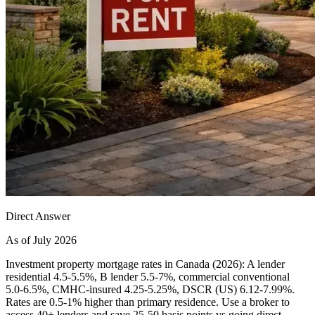
Direct Answer
As of July 2026
Investment property mortgage rates in Canada (2026): A lender
residential 4.5-5.5%, B lender 5.5-7%, commercial conventional
5.0-6.5%, CMHC-insured 4.25-5.25%, DSCR (US) 6.12-7.99%.
Rates are 0.5-1% higher than primary residence. Use a broker to
access 40+ lenders and save 25-50 basis points vs going direct.