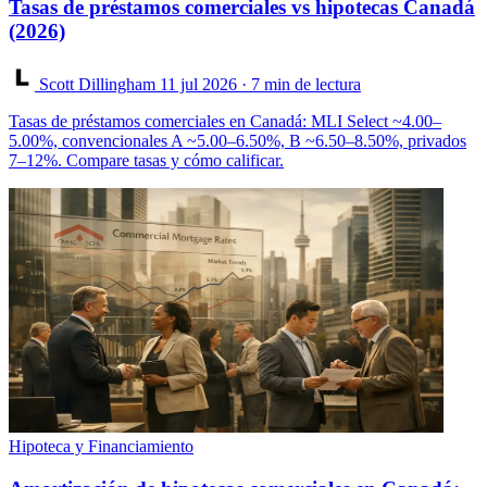
Tasas de préstamos comerciales vs hipotecas Canadá
(2026)
Scott Dillingham
11 jul 2026
· 7 min de lectura
Tasas de préstamos comerciales en Canadá: MLI Select ~4.00–
5.00%, convencionales A ~5.00–6.50%, B ~6.50–8.50%, privados
7–12%. Compare tasas y cómo calificar.
Hipoteca y Financiamiento