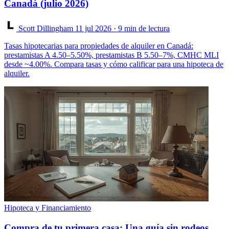
Canadá (julio 2026)
Scott Dillingham
11 jul 2026
· 9 min de lectura
Tasas hipotecarias para propiedades de alquiler en Canadá:
prestamistas A 4.50–5.50%, prestamistas B 5.50–7%, CMHC MLI
desde ~4.00%. Compara tasas y cómo calificar para una hipoteca de
alquiler.
Hipoteca y Financiamiento
Compra de tu primera casa: Una guía sin rodeos