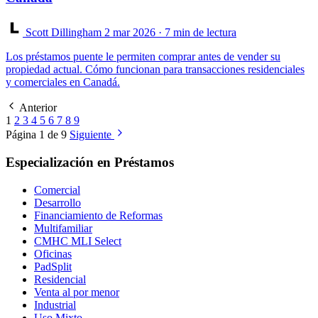
Scott Dillingham
2 mar 2026
· 7 min de lectura
Los préstamos puente le permiten comprar antes de vender su
propiedad actual. Cómo funcionan para transacciones residenciales
y comerciales en Canadá.
Anterior
1
2
3
4
5
6
7
8
9
Página 1 de 9
Siguiente
Especialización en Préstamos
Comercial
Desarrollo
Financiamiento de Reformas
Multifamiliar
CMHC MLI Select
Oficinas
PadSplit
Residencial
Venta al por menor
Industrial
Uso Mixto