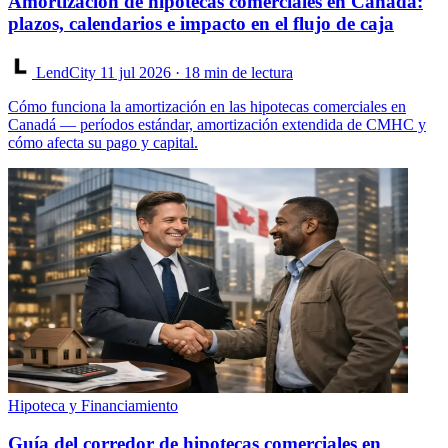
Amortización de hipotecas comerciales en Canadá:
plazos, calendarios e impacto en el flujo de caja
LendCity
11 jul 2026
· 18 min de lectura
Cómo funciona la amortización en las hipotecas comerciales en
Canadá — períodos estándar, amortización extendida de CMHC y
cómo afecta su pago y capital.
Hipoteca y Financiamiento
Guía del corredor de hipotecas comerciales en