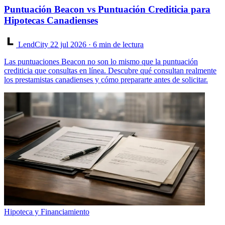
Puntuación Beacon vs Puntuación Crediticia para
Hipotecas Canadienses
LendCity
22 jul 2026
· 6 min de lectura
Las puntuaciones Beacon no son lo mismo que la puntuación
crediticia que consultas en línea. Descubre qué consultan realmente
los prestamistas canadienses y cómo prepararte antes de solicitar.
Hipoteca y Financiamiento