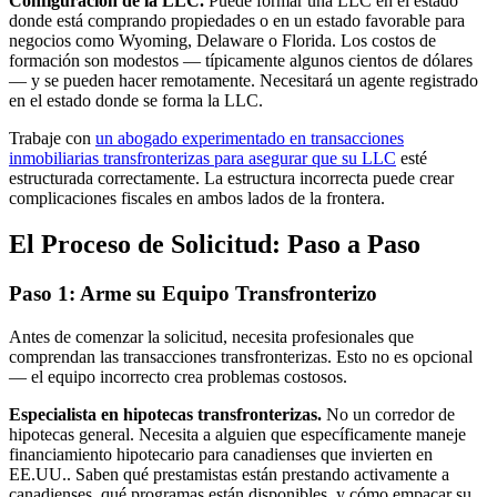
Configuración de la LLC.
Puede formar una LLC en el estado
donde está comprando propiedades o en un estado favorable para
negocios como Wyoming, Delaware o Florida. Los costos de
formación son modestos — típicamente algunos cientos de dólares
— y se pueden hacer remotamente. Necesitará un agente registrado
en el estado donde se forma la LLC.
Trabaje con
un abogado experimentado en transacciones
inmobiliarias transfronterizas para asegurar que su LLC
esté
estructurada correctamente. La estructura incorrecta puede crear
complicaciones fiscales en ambos lados de la frontera.
El Proceso de Solicitud: Paso a Paso
Paso 1: Arme su Equipo Transfronterizo
Antes de comenzar la solicitud, necesita profesionales que
comprendan las transacciones transfronterizas. Esto no es opcional
— el equipo incorrecto crea problemas costosos.
Especialista en hipotecas transfronterizas.
No un corredor de
hipotecas general. Necesita a alguien que específicamente maneje
financiamiento hipotecario para canadienses que invierten en
EE.UU.. Saben qué prestamistas están prestando activamente a
canadienses, qué programas están disponibles, y cómo empacar su