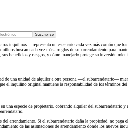
Suscribirse
tros inquilinos— representa un escenario cada vez más común que los p
nquilinos buscan cada vez más arreglos de subarrendamiento para mante
sus beneficios y riesgos, y cómo manejarlo protege su inversión mientra
dad de una unidad de alquiler a otra persona —el subarrendatario— mient
ue el inquilino original mantiene la responsabilidad de los términos de
e en una especie de propietario, cobrando alquiler del subarrendatario y
barrendatario.
s del arrendamiento. Si el subarrendatario daña la propiedad, no paga el 
rendamiento de las asignaciones de arrendamiento donde los nuevos inqui