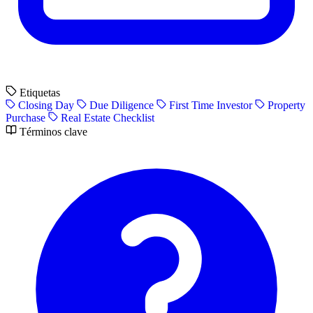
Etiquetas
Closing Day
Due Diligence
First Time Investor
Property
Purchase
Real Estate Checklist
Términos clave