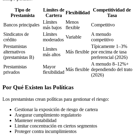
Tipo de
Límites de
Competitividad de
Flexibilidad
Prestamista
Cartera
Tasa
Límites
Menos
Bancos principales
Competitivo
más bajos
flexible
Sindicatos de
Límites
A menudo
Variable
crédito
moderados
competitivo
Prestamistas
Típicamente 1–3%
Límites
alternativos
Más flexible
por encima de tasa
más altos
(prestamistas B)
preferencial (2026)
A menudo 8–12%+
Prestamistas
Mayor
Más flexible
dependiendo del trato
privados
flexibilidad
(2026)
Por Qué Existen las Políticas
Los prestamistas crean políticas para gestionar el riesgo:
Gestionar la exposición de riesgo de cartera
Asegurar cumplimiento regulatorio
Mantener rentabilidad
Limitar concentración en ciertos segmentos
Proteger contra incumplimientos