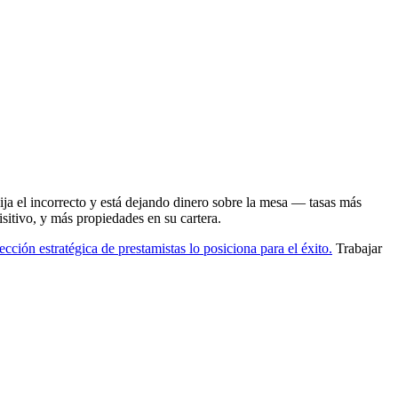
ija el incorrecto y está dejando dinero sobre la mesa — tasas más
sitivo, y más propiedades en su cartera.
lección estratégica de prestamistas lo posiciona para el éxito.
Trabajar