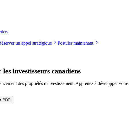
tiers
Réserver un appel stratégique
Postuler maintenant
 les investisseurs canadiens
nancement des propriétés d'investissement. Apprenez à développer votre p
le PDF