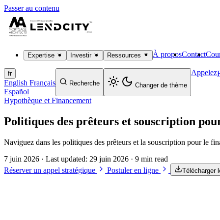
Passer au contenu
À propos
Contact
Cour
Expertise
Investir
Ressources
Appelez
fr
English
Français
Recherche
Changer de thème
Español
Hypothèque et Financement
Politiques des prêteurs et souscription pour
Naviguez dans les politiques des prêteurs et la souscription pour le fi
7 juin 2026
· Last updated:
29 juin 2026
· 9 min read
Réserver un appel stratégique
Postuler en ligne
Télécharger 