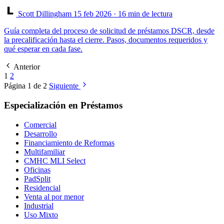
Scott Dillingham
15 feb 2026
· 16 min de lectura
Guía completa del proceso de solicitud de préstamos DSCR, desde
la precalificación hasta el cierre. Pasos, documentos requeridos y
qué esperar en cada fase.
Anterior
1
2
Página 1 de 2
Siguiente
Especialización en Préstamos
Comercial
Desarrollo
Financiamiento de Reformas
Multifamiliar
CMHC MLI Select
Oficinas
PadSplit
Residencial
Venta al por menor
Industrial
Uso Mixto