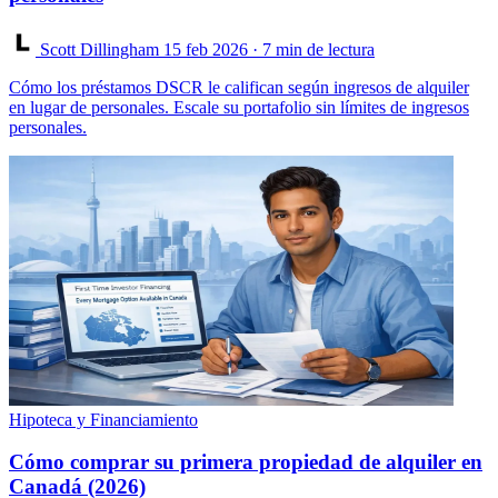
Scott Dillingham
15 feb 2026
· 7 min de lectura
Cómo los préstamos DSCR le califican según ingresos de alquiler
en lugar de personales. Escale su portafolio sin límites de ingresos
personales.
Hipoteca y Financiamiento
Cómo comprar su primera propiedad de alquiler en
Canadá (2026)