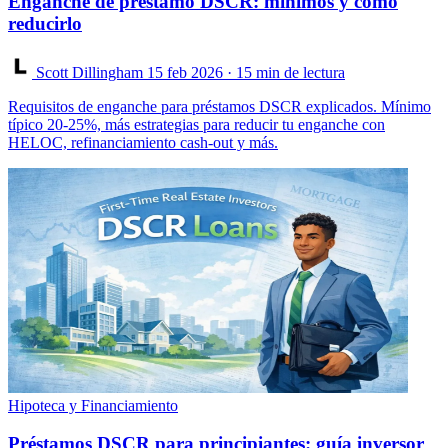
Enganche de préstamo DSCR: mínimos y cómo
reducirlo
Scott Dillingham
15 feb 2026
· 15 min de lectura
Requisitos de enganche para préstamos DSCR explicados. Mínimo
típico 20-25%, más estrategias para reducir tu enganche con
HELOC, refinanciamiento cash-out y más.
Hipoteca y Financiamiento
Préstamos DSCR para principiantes: guía inversor