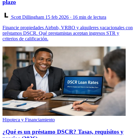
plazo
Scott Dillingham
15 feb 2026
· 16 min de lectura
Financie propiedades Airbnb, VRBO y alquileres vacacionales con
préstamos DSCR. Qué prestamistas aceptan ingresos STR y
criterios de calificación.
Hipoteca y Financiamiento
¿Qué es un préstamo DSCR? Tasas, requisitos y