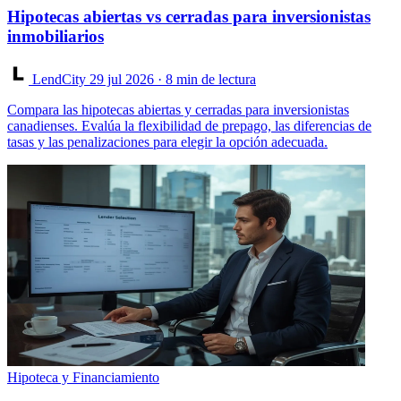
Hipotecas abiertas vs cerradas para inversionistas
inmobiliarios
LendCity
29 jul 2026
· 8 min de lectura
Compara las hipotecas abiertas y cerradas para inversionistas
canadienses. Evalúa la flexibilidad de prepago, las diferencias de
tasas y las penalizaciones para elegir la opción adecuada.
Hipoteca y Financiamiento