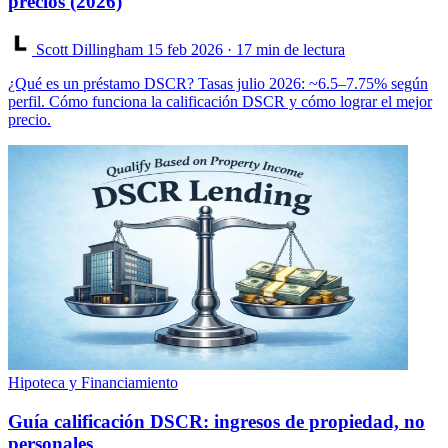
precios (2026)
Scott Dillingham
15 feb 2026
· 17 min de lectura
¿Qué es un préstamo DSCR? Tasas julio 2026: ~6.5–7.75% según
perfil. Cómo funciona la calificación DSCR y cómo lograr el mejor
precio.
Hipoteca y Financiamiento
Guía calificación DSCR: ingresos de propiedad, no
personales