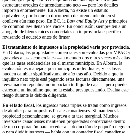
estructurar arreglos de arrendamiento neto — pero los detalles
importan enormemente. En Alberta, no existe un estatuto
equivalente, por lo que tu documento de arrendamiento en sí
conlleva aún más peso. En BC, la
Law and Equity Act
y principios
de common law llenan los vacíos. En conclusión: siempre ten a un
abogado de bienes raíces comerciales en tu provincia específica
revisando el acuerdo antes de firmar.
El tratamiento de impuestos a la propiedad varía por provincia.
En Ontario, las propiedades comerciales son evaluadas por MPAC y
gravadas a tasas comerciales — a menudo dos o tres veces más altas
que las tasas residenciales en el mismo municipio. En Alberta, la
evaluación es manejada por municipios individuales, y las tasas
pueden cambiar significativamente año tras año. Debido a que tu
inquilino neto triple está pagando estas facturas directamente, una
reevaluación repentina no impactará tu flujo de caja — pero puede
estresar a un inquilino que no la estaba presupuestando. Evalúa este
riesgo durante la debida diligencia.
En el lado fiscal
, los ingresos netos triples se tratan como ingresos
de alquiler para propósitos fiscales canadienses. Si mantienes la
propiedad personalmente, se grava a tu tasa marginal. Muchos
inversores canadienses mantienen propiedades comerciales dentro
de una corporación para acceder a la deducción de pequeño negocio
o para dividir ingresos — habla con un contador fiscal canadiense