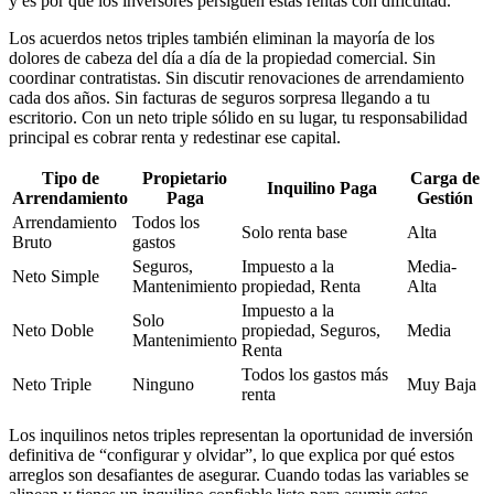
y es por qué los inversores persiguen estas rentas con dificultad.
Los acuerdos netos triples también eliminan la mayoría de los
dolores de cabeza del día a día de la propiedad comercial. Sin
coordinar contratistas. Sin discutir renovaciones de arrendamiento
cada dos años. Sin facturas de seguros sorpresa llegando a tu
escritorio. Con un neto triple sólido en su lugar, tu responsabilidad
principal es cobrar renta y redestinar ese capital.
Tipo de
Propietario
Carga de
Inquilino Paga
Arrendamiento
Paga
Gestión
Arrendamiento
Todos los
Solo renta base
Alta
Bruto
gastos
Seguros,
Impuesto a la
Media-
Neto Simple
Mantenimiento
propiedad, Renta
Alta
Impuesto a la
Solo
Neto Doble
propiedad, Seguros,
Media
Mantenimiento
Renta
Todos los gastos más
Neto Triple
Ninguno
Muy Baja
renta
Los inquilinos netos triples representan la oportunidad de inversión
definitiva de “configurar y olvidar”, lo que explica por qué estos
arreglos son desafiantes de asegurar. Cuando todas las variables se