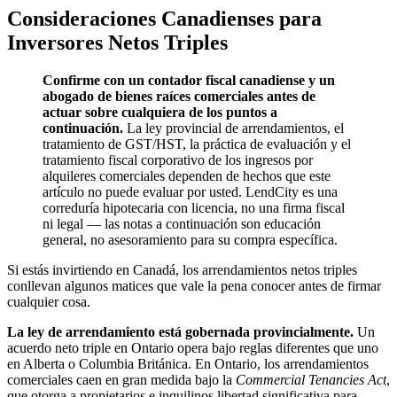
Consideraciones Canadienses para
Inversores Netos Triples
Confirme con un contador fiscal canadiense y un
abogado de bienes raíces comerciales antes de
actuar sobre cualquiera de los puntos a
continuación.
La ley provincial de arrendamientos, el
tratamiento de GST/HST, la práctica de evaluación y el
tratamiento fiscal corporativo de los ingresos por
alquileres comerciales dependen de hechos que este
artículo no puede evaluar por usted. LendCity es una
correduría hipotecaria con licencia, no una firma fiscal
ni legal — las notas a continuación son educación
general, no asesoramiento para su compra específica.
Si estás invirtiendo en Canadá, los arrendamientos netos triples
conllevan algunos matices que vale la pena conocer antes de firmar
cualquier cosa.
La ley de arrendamiento está gobernada provincialmente.
Un
acuerdo neto triple en Ontario opera bajo reglas diferentes que uno
en Alberta o Columbia Británica. En Ontario, los arrendamientos
comerciales caen en gran medida bajo la
Commercial Tenancies Act
,
que otorga a propietarios e inquilinos libertad significativa para