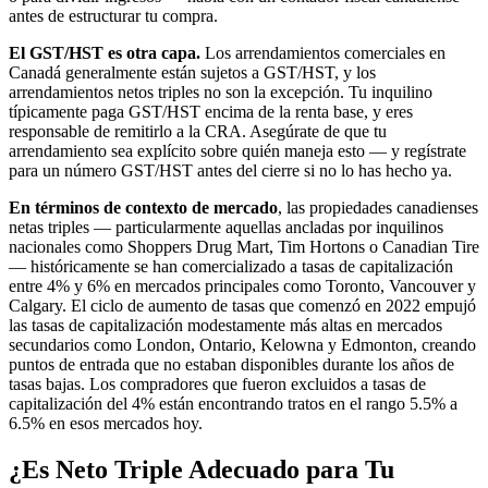
antes de estructurar tu compra.
El GST/HST es otra capa.
Los arrendamientos comerciales en
Canadá generalmente están sujetos a GST/HST, y los
arrendamientos netos triples no son la excepción. Tu inquilino
típicamente paga GST/HST encima de la renta base, y eres
responsable de remitirlo a la CRA. Asegúrate de que tu
arrendamiento sea explícito sobre quién maneja esto — y regístrate
para un número GST/HST antes del cierre si no lo has hecho ya.
En términos de contexto de mercado
, las propiedades canadienses
netas triples — particularmente aquellas ancladas por inquilinos
nacionales como Shoppers Drug Mart, Tim Hortons o Canadian Tire
— históricamente se han comercializado a tasas de capitalización
entre 4% y 6% en mercados principales como Toronto, Vancouver y
Calgary. El ciclo de aumento de tasas que comenzó en 2022 empujó
las tasas de capitalización modestamente más altas en mercados
secundarios como London, Ontario, Kelowna y Edmonton, creando
puntos de entrada que no estaban disponibles durante los años de
tasas bajas. Los compradores que fueron excluidos a tasas de
capitalización del 4% están encontrando tratos en el rango 5.5% a
6.5% en esos mercados hoy.
¿Es Neto Triple Adecuado para Tu