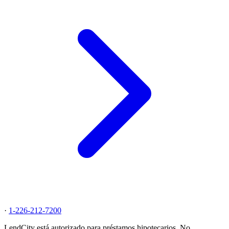
·
1-226-212-7200
LendCity está autorizado para préstamos hipotecarios. No