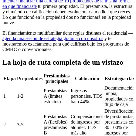
Intentar financiar una cartera de 10 propiedades de la misma forma
en que financiaste
tu primera propiedad. El prestamista, la estructura
y el método de calificación deben evolucionar a medida que creces.
Lo que funcionó en la propiedad dos no funcionará en la propiedad
nueve.
El financiamiento multifamiliar tiene reglas distintas al residencial —
agenda una sesión de estrategia gratuita con nosotros
y te
mostraremos exactamente para qué calificas bajo los programas de
CMHC o convencionales.
La hoja de ruta completa de un vistazo
Prestamistas
Etapa
Propiedades
Calificación
Estrategia clav
principales
Documentación
Prestamistas
Ingresos
limpia,
1
1-2
A (límites
personales, TDS
propiedades con
estrictos)
bajo 44%
flujo de caja
Diversificación
Prestamistas
Compensaciones
de prestamistas,
A (flexibles),
de ingresos por
prestamistas con
2
3-5
prestamistas
alquiler, TDS
80-100% de
B
más alto
ingresos por