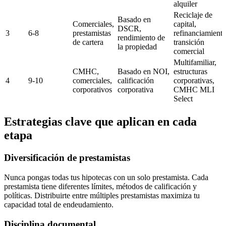
alquiler
Reciclaje de
Basado en
Comerciales,
capital,
DSCR,
3
6-8
prestamistas
refinanciamiento
rendimiento de
de cartera
transición
la propiedad
comercial
Multifamiliar,
CMHC,
Basado en NOI,
estructuras
4
9-10
comerciales,
calificación
corporativas,
corporativos
corporativa
CMHC MLI
Select
Estrategias clave que aplican en cada
etapa
Diversificación de prestamistas
Nunca pongas todas tus hipotecas con un solo prestamista. Cada
prestamista tiene diferentes límites, métodos de calificación y
políticas. Distribuirte entre múltiples prestamistas maximiza tu
capacidad total de endeudamiento.
Disciplina documental