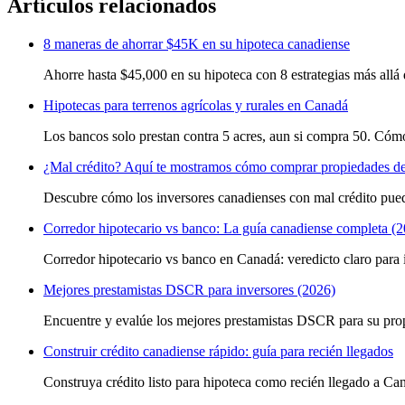
Artículos relacionados
8 maneras de ahorrar $45K en su hipoteca canadiense
Ahorre hasta $45,000 en su hipoteca con 8 estrategias más allá 
Hipotecas para terrenos agrícolas y rurales en Canadá
Los bancos solo prestan contra 5 acres, aun si compra 50. Cómo
¿Mal crédito? Aquí te mostramos cómo comprar propiedades de
Descubre cómo los inversores canadienses con mal crédito pued
Corredor hipotecario vs banco: La guía canadiense completa (
Corredor hipotecario vs banco en Canadá: veredicto claro para 
Mejores prestamistas DSCR para inversores (2026)
Encuentre y evalúe los mejores prestamistas DSCR para su prop
Construir crédito canadiense rápido: guía para recién llegados
Construya crédito listo para hipoteca como recién llegado a Cana