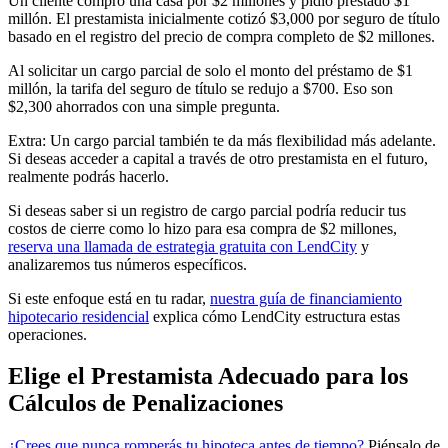
Un cliente compró una casa por $2 millones y pidió prestado $1
millón. El prestamista inicialmente cotizó $3,000 por seguro de título
basado en el registro del precio de compra completo de $2 millones.
Al solicitar un cargo parcial de solo el monto del préstamo de $1
millón, la tarifa del seguro de título se redujo a $700. Eso son
$2,300 ahorrados con una simple pregunta.
Extra: Un cargo parcial también te da más flexibilidad más adelante.
Si deseas acceder a capital a través de otro prestamista en el futuro,
realmente podrás hacerlo.
Si deseas saber si un registro de cargo parcial podría reducir tus
costos de cierre como lo hizo para esa compra de $2 millones,
reserva una llamada de estrategia gratuita con LendCity
y
analizaremos tus números específicos.
Si este enfoque está en tu radar,
nuestra guía de financiamiento
hipotecario residencial
explica cómo LendCity estructura estas
operaciones.
Elige el Prestamista Adecuado para los
Cálculos de Penalizaciones
¿Crees que nunca romperás tu hipoteca antes de tiempo?
Piénsalo de