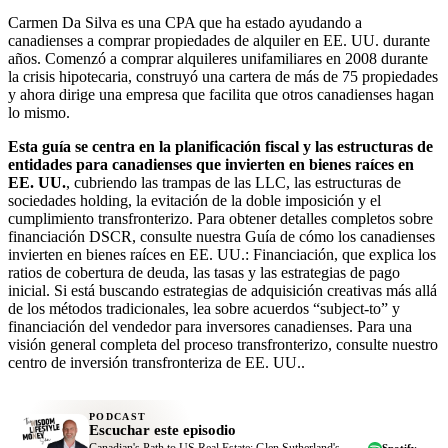
Carmen Da Silva es una CPA que ha estado ayudando a
canadienses a comprar propiedades de alquiler en EE. UU. durante
años. Comenzó a comprar alquileres unifamiliares en 2008 durante
la crisis hipotecaria, construyó una cartera de más de 75 propiedades
y ahora dirige una empresa que facilita que otros canadienses hagan
lo mismo.
Esta guía se centra en la planificación fiscal y las estructuras de
entidades para canadienses que invierten en bienes raíces en
EE. UU.
, cubriendo las trampas de las LLC, las estructuras de
sociedades holding, la evitación de la doble imposición y el
cumplimiento transfronterizo. Para obtener detalles completos sobre
financiación DSCR, consulte nuestra Guía de cómo los canadienses
invierten en bienes raíces en EE. UU.: Financiación, que explica los
ratios de cobertura de deuda, las tasas y las estrategias de pago
inicial. Si está buscando estrategias de adquisición creativas más allá
de los métodos tradicionales, lea sobre acuerdos “subject-to” y
financiación del vendedor para inversores canadienses. Para una
visión general completa del proceso transfronterizo, consulte nuestro
centro de inversión transfronteriza de EE. UU..
PODCAST
Escuchar este episodio
Canadian's Path to US Real Estate: Glen Sutherland's
Spotify