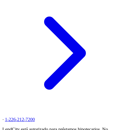
·
1-226-212-7200
LendCity está autorizado para préstamos hipotecarios. No