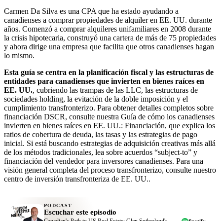
Carmen Da Silva es una CPA que ha estado ayudando a
canadienses a comprar propiedades de alquiler en EE. UU. durante
años. Comenzó a comprar alquileres unifamiliares en 2008 durante
la crisis hipotecaria, construyó una cartera de más de 75 propiedades
y ahora dirige una empresa que facilita que otros canadienses hagan
lo mismo.
Esta guía se centra en la planificación fiscal y las estructuras de
entidades para canadienses que invierten en bienes raíces en
EE. UU.
, cubriendo las trampas de las LLC, las estructuras de
sociedades holding, la evitación de la doble imposición y el
cumplimiento transfronterizo. Para obtener detalles completos sobre
financiación DSCR, consulte nuestra Guía de cómo los canadienses
invierten en bienes raíces en EE. UU.: Financiación, que explica los
ratios de cobertura de deuda, las tasas y las estrategias de pago
inicial. Si está buscando estrategias de adquisición creativas más allá
de los métodos tradicionales, lea sobre acuerdos “subject-to” y
financiación del vendedor para inversores canadienses. Para una
visión general completa del proceso transfronterizo, consulte nuestro
centro de inversión transfronteriza de EE. UU..
PODCAST
Escuchar este episodio
Canadian's Path to US Real Estate: Glen Sutherland's
Spotify