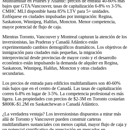
Multifamiliar en Prairies y Atlantic: precios de entrada 40-60% más
bajos que GTA/Vancouver, tasas de capitalización 6-8% vs 3-5%.
CMHC MLI disponible hasta 85% LTV para 5+ unidades.
Enfóquese en ciudades impulsadas por inmigración: Regina,
Saskatoon, Winnipeg, Halifax, Moncton. Menor competencia,
mayor potencial de flujo de caja.
Mientras Toronto, Vancouver y Montreal capturan la atención de los
inversionistas, las Praderas y Canadá Atlántico están
experimentando cambios demográficos dramáticos. Los objetivos de
inmigración para ciudades más pequeñas, la migración
interprovincial desde provincias de mayor costo y el desarrollo
económico están impulsando la demanda de alquiler en Regina,
Saskatoon, Winnipeg, Halifax, Moncton y otras ciudades
secundarias.
Los precios de entrada para edificios multifamiliares son 40-60%
más bajos que en el centro de Canadá. Las tasas de capitalización
corren 6-8% en lugar de 3-5%. La competencia profesional es más
ligera. Las propiedades con precios de $2-3M en Toronto costarían
$800K-$1.2M en Saskatchewan o Canadá Atlántico.
¿La verdadera ventaja? Los inversionistas dispuestos a mirar más
allá de Toronto y Vancouver pueden construir carteras
multifamiliares sustanciales con menos capital, mayor flujo de caja y
un potencial significativo de apreciación en mercados en