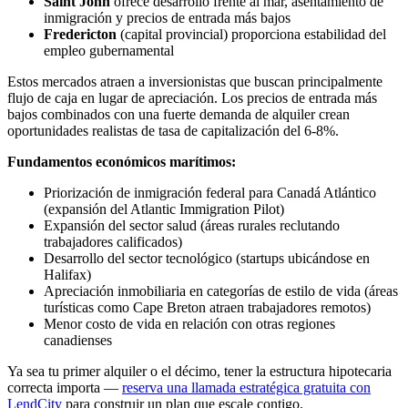
Saint John
ofrece desarrollo frente al mar, asentamiento de
inmigración y precios de entrada más bajos
Fredericton
(capital provincial) proporciona estabilidad del
empleo gubernamental
Estos mercados atraen a inversionistas que buscan principalmente
flujo de caja en lugar de apreciación. Los precios de entrada más
bajos combinados con una fuerte demanda de alquiler crean
oportunidades realistas de tasa de capitalización del 6-8%.
Fundamentos económicos marítimos:
Priorización de inmigración federal para Canadá Atlántico
(expansión del Atlantic Immigration Pilot)
Expansión del sector salud (áreas rurales reclutando
trabajadores calificados)
Desarrollo del sector tecnológico (startups ubicándose en
Halifax)
Apreciación inmobiliaria en categorías de estilo de vida (áreas
turísticas como Cape Breton atraen trabajadores remotos)
Menor costo de vida en relación con otras regiones
canadienses
Ya sea tu primer alquiler o el décimo, tener la estructura hipotecaria
correcta importa —
reserva una llamada estratégica gratuita con
LendCity
para construir un plan que escale contigo.