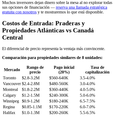
Muchos inversores dejan dinero sobre la mesa al no explorar todas
sus opciones de financiación —
reserva una llamada estratégica
gratuita con nosotros
y te mostraremos lo que está disponible.
Costos de Entrada: Praderas y
Propiedades Atlánticas vs Canadá
Central
El diferencial de precio representa la ventaja más convincente.
Comparación para propiedades similares de 8 unidades:
Rango de
Pago inicial
Tasa de
Mercado
precio
(20%)
capitalización
Toronto
$2.8-3.2M
$560-640K
3.5-4.0%
Vancouver
$2.4-2.8M
$480-560K
3.0-4.0%
Montreal
$1.8-2.2M
$360-440K
4.0-5.0%
Calgary
$1.2-1.5M
$240-300K
5.0-6.0%
Winnipeg
$0.9-1.2M
$180-240K
6.5-7.5%
Regina
$0.85-1.1M
$170-220K
6.0-7.0%
Halifax
$1.0-1.3M
$200-260K
5.5-6.5%