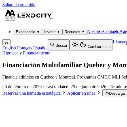
Saltar al contenido
Nosotros
Contacto
Age
Experiencia
Invertir
Recursos
Llamar
es
Buscar
Cambiar tema
English
Français
Español
Hipoteca y Financiamiento
Financiación Multifamiliar Quebec y Mo
Financia edificios en Quebec y Montreal. Programas CMHC MLI Select
26 de febrero de 2026
· Last updated:
29 de junio de 2026
· 18 min r
Reservar una llamada estratégica
Aplicar en línea
Descargar