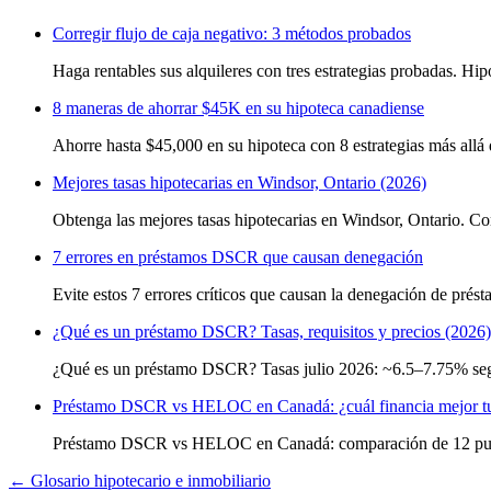
Corregir flujo de caja negativo: 3 métodos probados
Haga rentables sus alquileres con tres estrategias probadas. Hi
8 maneras de ahorrar $45K en su hipoteca canadiense
Ahorre hasta $45,000 en su hipoteca con 8 estrategias más allá 
Mejores tasas hipotecarias en Windsor, Ontario (2026)
Obtenga las mejores tasas hipotecarias en Windsor, Ontario. Com
7 errores en préstamos DSCR que causan denegación
Evite estos 7 errores críticos que causan la denegación de pr
¿Qué es un préstamo DSCR? Tasas, requisitos y precios (2026)
¿Qué es un préstamo DSCR? Tasas julio 2026: ~6.5–7.75% segú
Préstamo DSCR vs HELOC en Canadá: ¿cuál financia mejor tu
Préstamo DSCR vs HELOC en Canadá: comparación de 12 puntos, 
← Glosario hipotecario e inmobiliario