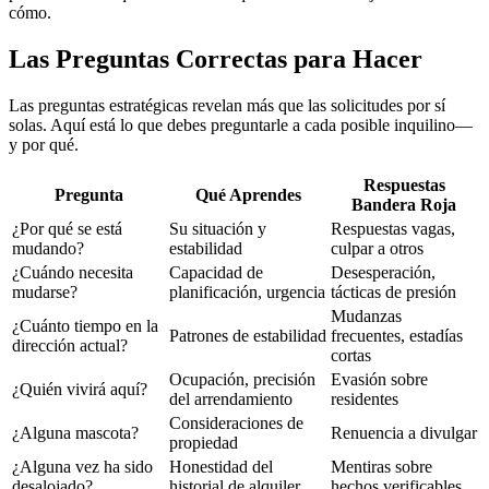
cómo.
Las Preguntas Correctas para Hacer
Las preguntas estratégicas revelan más que las solicitudes por sí
solas. Aquí está lo que debes preguntarle a cada posible inquilino—
y por qué.
Respuestas
Pregunta
Qué Aprendes
Bandera Roja
¿Por qué se está
Su situación y
Respuestas vagas,
mudando?
estabilidad
culpar a otros
¿Cuándo necesita
Capacidad de
Desesperación,
mudarse?
planificación, urgencia
tácticas de presión
Mudanzas
¿Cuánto tiempo en la
Patrones de estabilidad
frecuentes, estadías
dirección actual?
cortas
Ocupación, precisión
Evasión sobre
¿Quién vivirá aquí?
del arrendamiento
residentes
Consideraciones de
¿Alguna mascota?
Renuencia a divulgar
propiedad
¿Alguna vez ha sido
Honestidad del
Mentiras sobre
desalojado?
historial de alquiler
hechos verificables