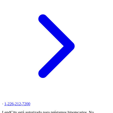
·
1-226-212-7200
LendCity está autorizado para préstamos hipotecarios. No