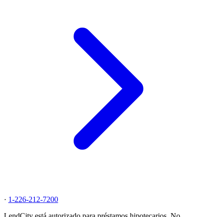
·
1-226-212-7200
LendCity está autorizado para préstamos hipotecarios. No