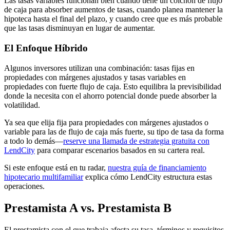
Las tasas variables funcionan bien cuando tiene un colchón de flujo
de caja para absorber aumentos de tasas, cuando planea mantener la
hipoteca hasta el final del plazo, y cuando cree que es más probable
que las tasas disminuyan en lugar de aumentar.
El Enfoque Híbrido
Algunos inversores utilizan una combinación: tasas fijas en
propiedades con márgenes ajustados y tasas variables en
propiedades con fuerte flujo de caja. Esto equilibra la previsibilidad
donde la necesita con el ahorro potencial donde puede absorber la
volatilidad.
Ya sea que elija fija para propiedades con márgenes ajustados o
variable para las de flujo de caja más fuerte, su tipo de tasa da forma
a todo lo demás—
reserve una llamada de estrategia gratuita con
LendCity
para comparar escenarios basados en su cartera real.
Si este enfoque está en tu radar,
nuestra guía de financiamiento
hipotecario multifamiliar
explica cómo LendCity estructura estas
operaciones.
Prestamista A vs. Prestamista B
El prestamista con el que trabaja afecta su tasa, términos y requisitos