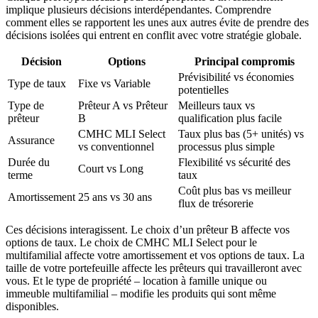
implique plusieurs décisions interdépendantes. Comprendre
comment elles se rapportent les unes aux autres évite de prendre des
décisions isolées qui entrent en conflit avec votre stratégie globale.
Décision
Options
Principal compromis
Prévisibilité vs économies
Type de taux
Fixe vs Variable
potentielles
Type de
Prêteur A vs Prêteur
Meilleurs taux vs
prêteur
B
qualification plus facile
CMHC MLI Select
Taux plus bas (5+ unités) vs
Assurance
vs conventionnel
processus plus simple
Durée du
Flexibilité vs sécurité des
Court vs Long
terme
taux
Coût plus bas vs meilleur
Amortissement
25 ans vs 30 ans
flux de trésorerie
Ces décisions interagissent. Le choix d’un prêteur B affecte vos
options de taux. Le choix de CMHC MLI Select pour le
multifamilial affecte votre amortissement et vos options de taux. La
taille de votre portefeuille affecte les prêteurs qui travailleront avec
vous. Et le type de propriété – location à famille unique ou
immeuble multifamilial – modifie les produits qui sont même
disponibles.