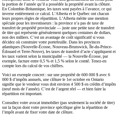
la portion de l’année qu’il a possédée la propriété avant la clôture.
En Colombie-Britannique, les taxes sont payées à l’avance, ce qui
inverse entièrement ce calcul. L’Alberta et le Québec ont chacun
leurs propres règles de répartition. L’Alberta mérite une mention
spéciale pour les investisseurs : la province n’a pas de taxe de
transfert de propriété provinciale — juste une petite taxe de transfert
de titre qui représente généralement quelques centaines de dollars,
non des milliers. C’est un avantage de coût significatif si vous
décidez où construire votre portefeuille. Dans les provinces
atlantiques (Nouvelle-Écosse, Nouveau-Brunswick, Île-du-Prince-
Édouard et Terre-Neuve), les taxes de transfert d’acte s’appliquent et
les taux varient selon la municipalité — la Nouvelle-Écosse, par
exemple, facture entre 0,5 % et 1,5 % selon le comté. Tenez-en
compte lors du calcul de vos chiffres.
Voici un exemple concret : sur une propriété de 600 000 $ avec 6
000 $ d’impôts annuels, une clôture le 1er octobre en Ontario
signifie que le vendeur vous doit environ 4 500 $ en crédits d’impôts
(neuf mois de l’année). C’est de l’argent réel — et bien faire la
répartition est important.
Consultez votre avocat immobilier (pas seulement la société de titre)
sur la façon dont votre province spécifique gère la répartition de
l’impôt avant de fixer votre date de clôture.