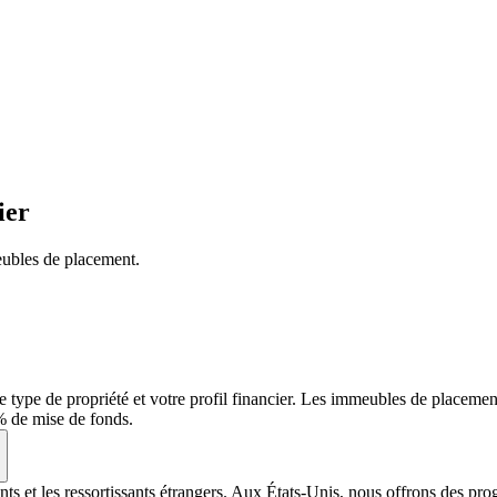
ier
eubles de placement.
e type de propriété et votre profil financier. Les immeubles de placeme
% de mise de fonds.
ts et les ressortissants étrangers. Aux États-Unis, nous offrons des pro