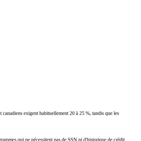
nt canadiens exigent habituellement 20 à 25 %, tandis que les
grammes qui ne nécessitent pas de SSN ni d'historique de crédit