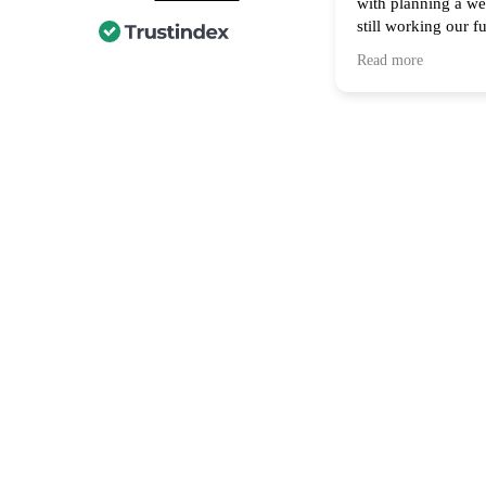
with planning a w
still working our f
financing part of t
Read more
Thank you for all 
recommend them to
home! 🙌