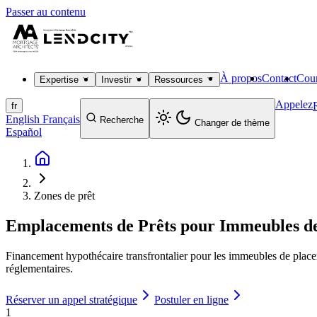
Passer au contenu
À propos
Contact
Cour
Expertise
Investir
Ressources
Appelez
fr
English
Français
Recherche
Changer de thème
Español
Zones de prêt
Emplacements de Prêts pour Immeubles d
Financement hypothécaire transfrontalier pour les immeubles de place
réglementaires.
Réserver un appel stratégique
Postuler en ligne
1