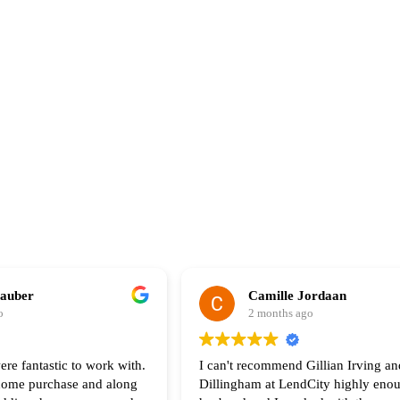
hauber
Camille Jordaan
o
2 months ago
ere fantastic to work with.
I can't recommend Gillian Irving an
 home purchase and along
Dillingham at LendCity highly eno