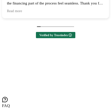
the financing part of the process feel seamless. Thank you for
all of your help and I highly recommend them to anyone
Read more
looking to buy a home! 🙌
Verified by Trustindex
FAQ