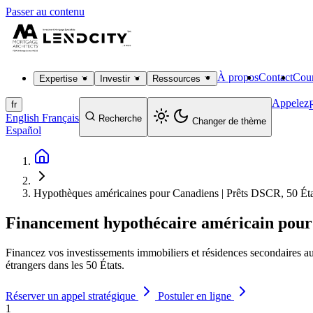
Passer au contenu
À propos
Contact
Cour
Expertise
Investir
Ressources
Appelez
fr
English
Français
Recherche
Changer de thème
Español
Hypothèques américaines pour Canadiens | Prêts DSCR, 50 Éta
Financement hypothécaire américain pour
Financez vos investissements immobiliers et résidences secondaires au
étrangers dans les 50 États.
Réserver un appel stratégique
Postuler en ligne
1