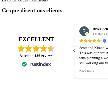
La confiance des investisseurs
Ce que disent nos clients
River Sc
1 month ag
EXCELLENT
Scott and Kirann w
This was our first
Based on
136 reviews
with planning a w
still working our f
financing part of t
Read more
Thank you for all 
recommend them to
home! 🙌