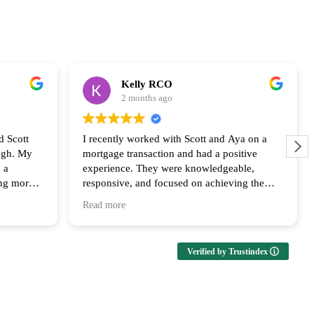
Kelly RCO
2 months ago
d Scott
I recently worked with Scott and Aya on a
ugh. My
mortgage transaction and had a positive
 a
experience. They were knowledgeable,
ing more
responsive, and focused on achieving the
ly
best outcome for the clients. Their
Read more
us every
communication and follow up throughout the
ailable at
process was appreciated and I look forward
upport and
to collaborating with them again!
Verified by Trustindex
ms of both
both the