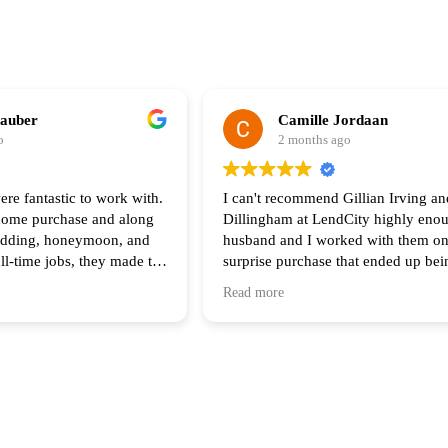
hauber
Camille Jordaan
o
2 months ago
ere fantastic to work with.
I can't recommend Gillian Irving an
 home purchase and along
Dillingham at LendCity highly eno
edding, honeymoon, and
husband and I worked with them on
ull-time jobs, they made the
surprise purchase that ended up be
he process feel seamless.
complicated than any of us original
Read more
of your help and I highly
anticipated. Gillian was there with 
 anyone looking to buy a
step of the way and made herself av
all hours during the process. Her s
work made all the difference in ter
the process and final result.
Having Scott come in to assist with 