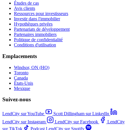
Études de cas
Avis clients
Ressources pour investisseurs
Investir dans l'immobilier
Hypothèques privées
Partenariats de développement
Partenaires immobiliers
Politique de confidentialité
Conditions d'utilisation
Emplacements
Windsor, ON (HQ)
Toronto
Canada
États-Unis
Mexique
Suivez-nous
LendCity sur YouTube
Scott Dillingham sur LinkedIn
LendCity sur Instagram
LendCity sur Facebook
LendCity
sur TikTok
Podcast LendCity sur Spotify