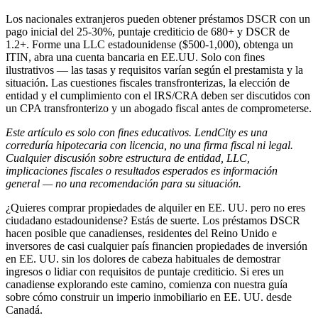
Los nacionales extranjeros pueden obtener préstamos DSCR con un
pago inicial del 25-30%, puntaje crediticio de 680+ y DSCR de
1.2+. Forme una LLC estadounidense ($500-1,000), obtenga un
ITIN, abra una cuenta bancaria en EE.UU. Solo con fines
ilustrativos — las tasas y requisitos varían según el prestamista y la
situación. Las cuestiones fiscales transfronterizas, la elección de
entidad y el cumplimiento con el IRS/CRA deben ser discutidos con
un CPA transfronterizo y un abogado fiscal antes de comprometerse.
Este artículo es solo con fines educativos. LendCity es una
correduría hipotecaria con licencia, no una firma fiscal ni legal.
Cualquier discusión sobre estructura de entidad, LLC,
implicaciones fiscales o resultados esperados es información
general — no una recomendación para su situación.
¿Quieres comprar propiedades de alquiler en EE. UU. pero no eres
ciudadano estadounidense? Estás de suerte. Los préstamos DSCR
hacen posible que canadienses, residentes del Reino Unido e
inversores de casi cualquier país financien propiedades de inversión
en EE. UU. sin los dolores de cabeza habituales de demostrar
ingresos o lidiar con requisitos de puntaje crediticio. Si eres un
canadiense explorando este camino, comienza con nuestra guía
sobre cómo construir un imperio inmobiliario en EE. UU. desde
Canadá.