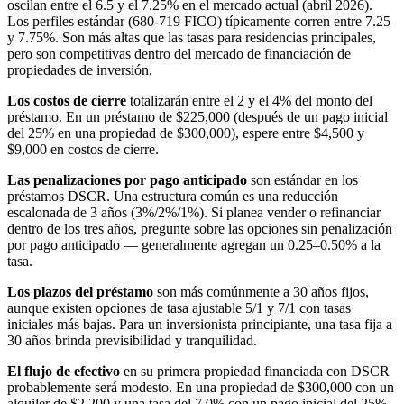
oscilan entre el 6.5 y el 7.25% en el mercado actual (abril 2026).
Los perfiles estándar (680-719 FICO) típicamente corren entre 7.25
y 7.75%. Son más altas que las tasas para residencias principales,
pero son competitivas dentro del mercado de financiación de
propiedades de inversión.
Los costos de cierre
totalizarán entre el 2 y el 4% del monto del
préstamo. En un préstamo de $225,000 (después de un pago inicial
del 25% en una propiedad de $300,000), espere entre $4,500 y
$9,000 en costos de cierre.
Las penalizaciones por pago anticipado
son estándar en los
préstamos DSCR. Una estructura común es una reducción
escalonada de 3 años (3%/2%/1%). Si planea vender o refinanciar
dentro de los tres años, pregunte sobre las opciones sin penalización
por pago anticipado — generalmente agregan un 0.25–0.50% a la
tasa.
Los plazos del préstamo
son más comúnmente a 30 años fijos,
aunque existen opciones de tasa ajustable 5/1 y 7/1 con tasas
iniciales más bajas. Para un inversionista principiante, una tasa fija a
30 años brinda previsibilidad y tranquilidad.
El flujo de efectivo
en su primera propiedad financiada con DSCR
probablemente será modesto. En una propiedad de $300,000 con un
alquiler de $2,200 y una tasa del 7.0% con un pago inicial del 25%,