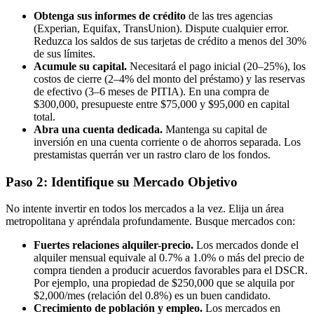
Obtenga sus informes de crédito
de las tres agencias
(Experian, Equifax, TransUnion). Dispute cualquier error.
Reduzca los saldos de sus tarjetas de crédito a menos del 30%
de sus límites.
Acumule su capital.
Necesitará el pago inicial (20–25%), los
costos de cierre (2–4% del monto del préstamo) y las reservas
de efectivo (3–6 meses de PITIA). En una compra de
$300,000, presupueste entre $75,000 y $95,000 en capital
total.
Abra una cuenta dedicada.
Mantenga su capital de
inversión en una cuenta corriente o de ahorros separada. Los
prestamistas querrán ver un rastro claro de los fondos.
Paso 2: Identifique su Mercado Objetivo
No intente invertir en todos los mercados a la vez. Elija un área
metropolitana y apréndala profundamente. Busque mercados con:
Fuertes relaciones alquiler-precio.
Los mercados donde el
alquiler mensual equivale al 0.7% a 1.0% o más del precio de
compra tienden a producir acuerdos favorables para el DSCR.
Por ejemplo, una propiedad de $250,000 que se alquila por
$2,000/mes (relación del 0.8%) es un buen candidato.
Crecimiento de población y empleo.
Los mercados en