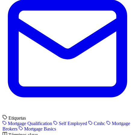
Etiquetas
Mortgage Qualification
Self Employed
Cmhc
Mortgage
Brokers
Mortgage Basics
Términos clave