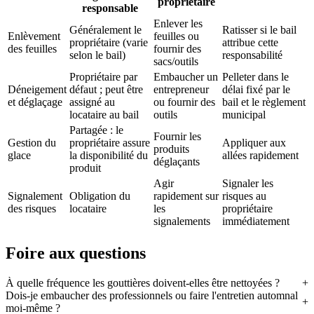
propriétaire
responsable
Enlever les
Généralement le
Ratisser si le bail
Enlèvement
feuilles ou
propriétaire (varie
attribue cette
des feuilles
fournir des
selon le bail)
responsabilité
sacs/outils
Propriétaire par
Embaucher un
Pelleter dans le
Déneigement
défaut ; peut être
entrepreneur
délai fixé par le
et déglaçage
assigné au
ou fournir des
bail et le règlement
locataire au bail
outils
municipal
Partagée : le
Fournir les
Gestion du
propriétaire assure
Appliquer aux
produits
glace
la disponibilité du
allées rapidement
déglaçants
produit
Agir
Signaler les
Signalement
Obligation du
rapidement sur
risques au
des risques
locataire
les
propriétaire
signalements
immédiatement
Foire aux questions
À quelle fréquence les gouttières doivent-elles être nettoyées ?
Dois-je embaucher des professionnels ou faire l'entretien automnal
moi-même ?