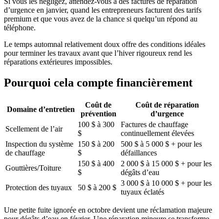
Si vous les négligez, attendez-vous à des factures de réparation
d’urgence en janvier, quand les entrepreneurs facturent des tarifs
premium et que vous avez de la chance si quelqu’un répond au
téléphone.
Le temps automnal relativement doux offre des conditions idéales
pour terminer les travaux avant que l’hiver rigoureux rend les
réparations extérieures impossibles.
Pourquoi cela compte financièrement
Coût de
Coût de réparation
Domaine d’entretien
prévention
d’urgence
100 $ à 300
Factures de chauffage
Scellement de l’air
$
continuellement élevées
Inspection du système
150 $ à 200
500 $ à 5 000 $ + pour les
de chauffage
$
défaillances
150 $ à 400
2 000 $ à 15 000 $ + pour les
Gouttières/Toiture
$
dégâts d’eau
3 000 $ à 10 000 $ + pour les
Protection des tuyaux
50 $ à 200 $
tuyaux éclatés
Une petite fuite ignorée en octobre devient une réclamation majeure
pour dégâts d’eau en février. Une réparation mineure se transforme