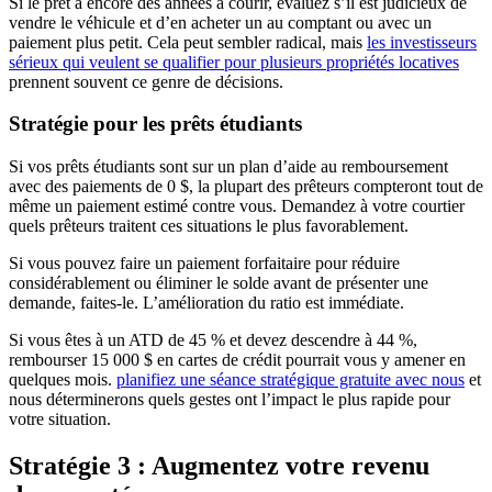
Si le prêt a encore des années à courir, évaluez s’il est judicieux de
vendre le véhicule et d’en acheter un au comptant ou avec un
paiement plus petit. Cela peut sembler radical, mais
les investisseurs
sérieux qui veulent se qualifier pour plusieurs propriétés locatives
prennent souvent ce genre de décisions.
Stratégie pour les prêts étudiants
Si vos prêts étudiants sont sur un plan d’aide au remboursement
avec des paiements de 0 $, la plupart des prêteurs compteront tout de
même un paiement estimé contre vous. Demandez à votre courtier
quels prêteurs traitent ces situations le plus favorablement.
Si vous pouvez faire un paiement forfaitaire pour réduire
considérablement ou éliminer le solde avant de présenter une
demande, faites-le. L’amélioration du ratio est immédiate.
Si vous êtes à un ATD de 45 % et devez descendre à 44 %,
rembourser 15 000 $ en cartes de crédit pourrait vous y amener en
quelques mois.
planifiez une séance stratégique gratuite avec nous
et
nous déterminerons quels gestes ont l’impact le plus rapide pour
votre situation.
Stratégie 3 : Augmentez votre revenu