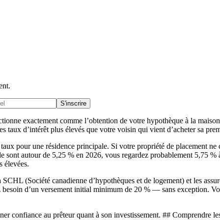
ent.
S'inscrire
ctionne exactement comme l’obtention de votre hypothèque à la maison? C
es taux d’intérêt plus élevés que votre voisin qui vient d’acheter sa pre
es taux pour une résidence principale. Si votre propriété de placement 
ale sont autour de 5,25 % en 2026, vous regardez probablement 5,75 % à
s élevées.
 la SCHL (Société canadienne d’hypothèques et de logement) et les assu
ez besoin d’un versement initial minimum de 20 % — sans exception. Vou
onner confiance au prêteur quant à son investissement. ## Comprendre les