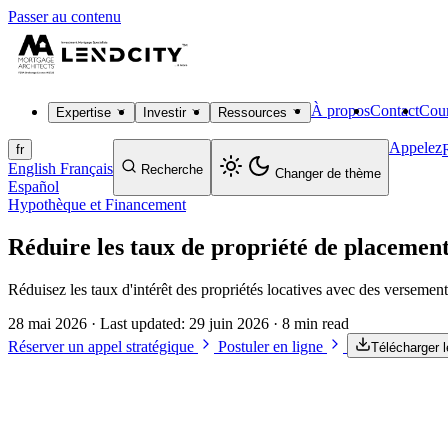
Passer au contenu
À propos
Contact
Cour
Expertise
Investir
Ressources
Appelez
fr
English
Français
Recherche
Changer de thème
Español
Hypothèque et Financement
Réduire les taux de propriété de placement
Réduisez les taux d'intérêt des propriétés locatives avec des versements
28 mai 2026
· Last updated:
29 juin 2026
· 8 min read
Réserver un appel stratégique
Postuler en ligne
Télécharger 