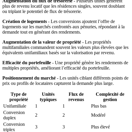
Augmentation du flux de trésorerie
- Plusieurs unités génèrent
plus de revenu locatif que les résidences singles, souvent doublant
ou triplant le potentiel de flux de trésorerie.
Création de logements
- Les conversions ajoutent l’offre de
logements sur les marchés confrontés aux pénuries, répondant à la
demande tout en générant des rendements.
Augmentation de la valeur de propriété
- Les propriétés
multifamiliales commandent souvent les valeurs plus élevées que les
équivalents unifamiliaux basés sur la valorisation par revenu.
Efficacité du portefeuille
- Une propriété génère les rendements de
multiples propriétés, améliorant l’efficacité du portefeuille.
Positionnement du marché
- Les unités ciblant différents points de
prix ou profils de locataires capturent la demande plus large.
Type de
Unités
Flux de
Complexité de
propriété
typiques
revenus
gestion
Unifamiliale
1
1
Plus bas
Conversion
2
2
Modéré
duplex
Conversion
3
3
Plus élevé
triplex