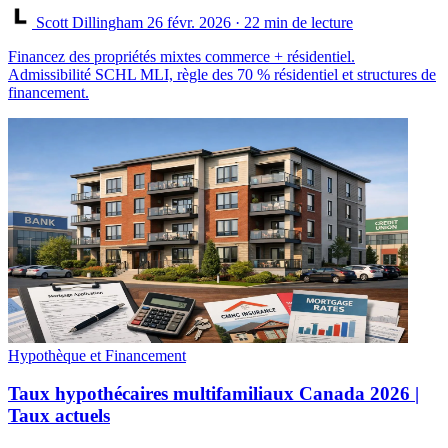
Scott Dillingham
26 févr. 2026
· 22 min de lecture
Financez des propriétés mixtes commerce + résidentiel.
Admissibilité SCHL MLI, règle des 70 % résidentiel et structures de
financement.
Hypothèque et Financement
Taux hypothécaires multifamiliaux Canada 2026 |
Taux actuels