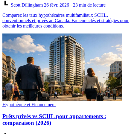
Scott Dillingham
26 févr. 2026
· 23 min de lecture
Comparez les taux hypothécaires multifamiliaux SCHL,
conventionnels et privés au Canada. Facteurs clés et stratégies pour
obtenir les meilleures conditions.
Hypothèque et Financement
Prêts privés vs SCHL pour appartements :
comparaison (2026)