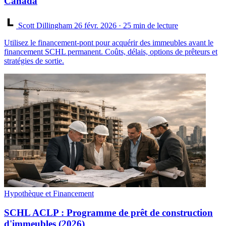
Canada
Scott Dillingham
26 févr. 2026
· 25 min de lecture
Utilisez le financement-pont pour acquérir des immeubles avant le
financement SCHL permanent. Coûts, délais, options de prêteurs et
stratégies de sortie.
Hypothèque et Financement
SCHL ACLP : Programme de prêt de construction
d'immeubles (2026)