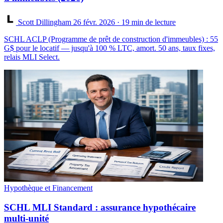
Scott Dillingham
26 févr. 2026
· 19 min de lecture
SCHL ACLP (Programme de prêt de construction d'immeubles) : 55
G$ pour le locatif — jusqu'à 100 % LTC, amort. 50 ans, taux fixes,
relais MLI Select.
Hypothèque et Financement
SCHL MLI Standard : assurance hypothécaire
multi-unité