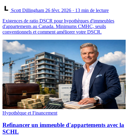
Scott Dillingham
26 févr. 2026
· 13 min de lecture
Exigences de ratio DSCR pour hypothèques d'immeubles
d'appartements au Canada. Minimums CMHC, seuils
conventionnels et comment améliorer votre DSCR.
Hypothèque et Financement
Refinancer un immeuble d'appartements avec la
SCHL