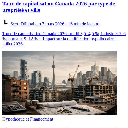
Taux de capitalisation Canada 2026 par type de
propriété et ville
Scott Dillingham
7 mars 2026
· 16 min de lecture
Taux de capitalisation Canada 2026 : multi 3,5–4,5 %, industriel 5–6
%, bureaux 9–12 %+. Impact sur la qualification hypothécaire —
juillet 2026.
Hypothèque et Financement