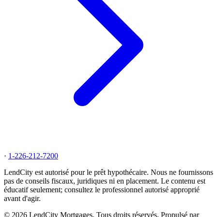
·
1-226-212-7200
LendCity est autorisé pour le prêt hypothécaire. Nous ne fournissons
pas de conseils fiscaux, juridiques ni en placement. Le contenu est
éducatif seulement; consultez le professionnel autorisé approprié
avant d'agir.
© 2026 LendCity Mortgages. Tous droits réservés. Propulsé par