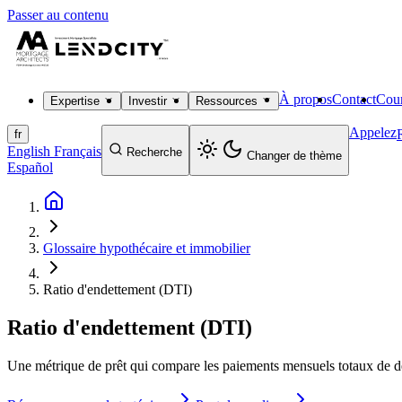
Passer au contenu
À propos
Contact
Cour
Expertise
Investir
Ressources
Appelez
fr
English
Français
Recherche
Changer de thème
Español
Glossaire hypothécaire et immobilier
Ratio d'endettement (DTI)
Ratio d'endettement (DTI)
Une métrique de prêt qui compare les paiements mensuels totaux de det