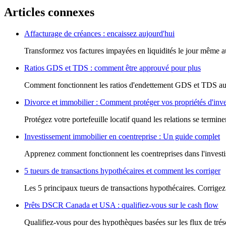
Articles connexes
Affacturage de créances : encaissez aujourd'hui
Transformez vos factures impayées en liquidités le jour même au
Ratios GDS et TDS : comment être approuvé pour plus
Comment fonctionnent les ratios d'endettement GDS et TDS au 
Divorce et immobilier : Comment protéger vos propriétés d'inv
Protégez votre portefeuille locatif quand les relations se termin
Investissement immobilier en coentreprise : Un guide complet
Apprenez comment fonctionnent les coentreprises dans l'investi
5 tueurs de transactions hypothécaires et comment les corriger
Les 5 principaux tueurs de transactions hypothécaires. Corrigez 
Prêts DSCR Canada et USA : qualifiez-vous sur le cash flow
Qualifiez-vous pour des hypothèques basées sur les flux de tr