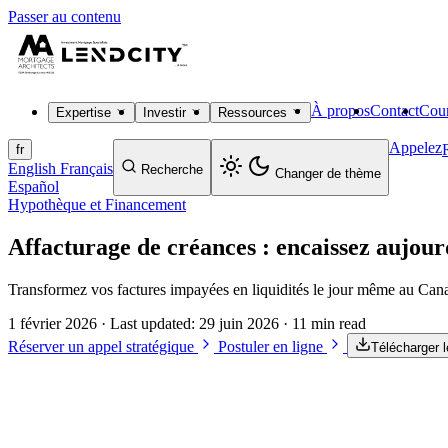
Passer au contenu
À propos
Contact
Cour
Expertise
Investir
Ressources
Appelez
fr
English
Français
Recherche
Changer de thème
Español
Hypothèque et Financement
Affacturage de créances : encaissez aujour
Transformez vos factures impayées en liquidités le jour même au Canada
1 février 2026
· Last updated:
29 juin 2026
· 11 min read
Réserver un appel stratégique
Postuler en ligne
Télécharger 