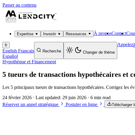
Passer au contenu
À propos
Contact
Cour
Expertise
Investir
Ressources
Appelez
fr
English
Français
Recherche
Changer de thème
Español
Hypothèque et Financement
5 tueurs de transactions hypothécaires et 
Les 5 principaux tueurs de transactions hypothécaires. Corrigez les év
24 février 2026
· Last updated:
29 juin 2026
· 6 min read
Réserver un appel stratégique
Postuler en ligne
Télécharger 