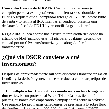
Conceptos básicos de FIRPTA.
Cuando un canadiense (o
cualquier persona extranjera) vende un bien raíz estadounidense,
FIRPTA requiere que el comprador retenga el 15 % del precio bruto
de venta y lo remita al IRS, mientras el vendedor presenta una
declaración fiscal de EE.UU. y reconcilia la ganancia real.
Regla dura:
nunca adopte una estructura transfronteriza desde un
artículo de blog (incluido este). Haga pasar cualquier decisión de
entidad por un CPA transfronterizo y un abogado fiscal
transfronterizo.
¿Qué vía DSCR conviene a qué
inversionista?
Después de aproximadamente mil conversaciones transfronterizas en
LendCity, la decisión generalmente se reduce a cuatro arquetipos de
inversionistas.
1. El multiplicador de alquileres canadiense con fuerte ingreso
doméstico.
Es un profesional W-2 o T4 en Canadá, tiene 1-4
puertas, su banco está empezando a empujar atrás sobre la próxima.
Use primero los programas canadienses de prestamista B sobre flujo
de alquiler — las tasas son 200-300 pb más bajas que el DSCR