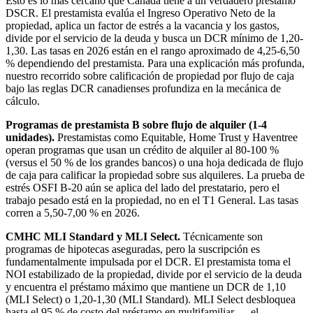
Esto es lo más cercano que Canadá tiene a un verdadero préstamo
DSCR. El prestamista evalúa el Ingreso Operativo Neto de la
propiedad, aplica un factor de estrés a la vacancia y los gastos,
divide por el servicio de la deuda y busca un DCR mínimo de 1,20-
1,30. Las tasas en 2026 están en el rango aproximado de 4,25-6,50
% dependiendo del prestamista. Para una explicación más profunda,
nuestro recorrido sobre calificación de propiedad por flujo de caja
bajo las reglas DCR canadienses profundiza en la mecánica de
cálculo.
Programas de prestamista B sobre flujo de alquiler (1-4
unidades).
Prestamistas como Equitable, Home Trust y Haventree
operan programas que usan un crédito de alquiler al 80-100 %
(versus el 50 % de los grandes bancos) o una hoja dedicada de flujo
de caja para calificar la propiedad sobre sus alquileres. La prueba de
estrés OSFI B-20 aún se aplica del lado del prestatario, pero el
trabajo pesado está en la propiedad, no en el T1 General. Las tasas
corren a 5,50-7,00 % en 2026.
CMHC MLI Standard y MLI Select.
Técnicamente son
programas de hipotecas aseguradas, pero la suscripción es
fundamentalmente impulsada por el DCR. El prestamista toma el
NOI estabilizado de la propiedad, divide por el servicio de la deuda
y encuentra el préstamo máximo que mantiene un DCR de 1,10
(MLI Select) o 1,20-1,30 (MLI Standard). MLI Select desbloquea
hasta el 95 % de costo del préstamo en multifamiliar — el