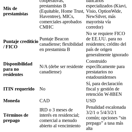
cooperativas,
bancarios
prestamistas B
especializados (Kiavi,
Mix de
(Equitable, Home Trust,
Visio, OptionWide,
prestamistas
Haventree), MICs,
NewSilver, más
comerciales aprobados
mayorista vía
CMHC
corredor)
No se requiere FICO
Puntaje Beacon
de EE.UU. para no
Puntaje crediticio
canadiense; flexibilidad
residentes; crédito del
/ FICO
en prestamista B
país de origen
generalmente ignorado
Construido
Disponibilidad
N/A (debe ser residente
específicamente para
para no
canadiense)
prestatarios no
residentes
estadounidenses
Sí, para declaración
ITIN requerido
No
fiscal y gestión de
retención W-8BEN
Moneda
CAD
USD
Penalidad escalonada
IRD o 3 meses de
3/2/1 o 5/4/3/2/1
Términos de
interés en residencial;
común; opciones “sin
prepago
comercial a menudo
prepago” a tasa más
abierto al vencimiento
alta