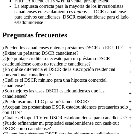
FIRPTA retiene el 15 % en la venta; presupuéstelo
La respuesta correcta para la mayoría de los inversionistas
canadienses en escalamiento es
ambos
— DCR canadiense
para activos canadienses, DSCR estadounidense para el lado
estadounidense
Preguntas frecuentes
¿Pueden los canadienses obtener préstamos DSCR en EE.UU.?
¿Existe un préstamo DSCR canadiense?
¿Qué puntaje crediticio necesito para un préstamo DSCR
estadounidense como no residente canadiense?
¿En qué se diferencia el DSCR de la suscripción residencial
convencional canadiense?
¿Cuál es el DSCR mínimo para una hipoteca comercial
canadiense?
¿Son mejores las tasas DSCR estadounidenses que las
canadienses?
¿Puedo usar una LLC para préstamos DSCR?
¿Aceptan los prestamistas DSCR estadounidenses prestatarios solo
con ITIN?
¿Cuál es el tope LTV en DSCR estadounidense para canadienses?
¿Puedo refinanciar mi propiedad estadounidense con cash-out
DSCR como canadiense?
¿Tienen los préstamos DSCR estadounidenses penalidades de