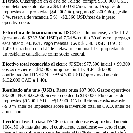
El trato.
Cuádruplex en el este de Toledo, compra $310.000 USD,
completamente alquilado a $3.150 USD/mes bruto. Después de
impuestos a la propiedad ($4.200/año), seguro ($1.800/año), gestión
8 %, reserva de vacancia 5 %: ~$2.360 USD/mes de ingreso
operativo neto.
Estructura de financiamiento.
DSCR estadounidense, 75 % LTV
(préstamo de $232.500 USD) al 7,24 % en fijo 30 años con prepago
escalonado 5/4/3/2/1. Pago mensual C&I: $1.583 USD. DSCR:
1,49. Cerrado en una LP de Delaware con una LLC propiedad de
un residente canadiense como socio general.
Efectivo total requerido al cierre (USD):
$77.500 inicial + $9.300
costos de cierre + $4.500 configuración LLC/LP + $3.000
configuración ITIN/EIN = ~$94.300 USD (aproximadamente
$132.000 CAD a 1,40).
Resultado año uno (USD).
Renta bruta $37.800. Gastos operativos
$9.600. NOI $28.200. Servicio de deuda $19.000. Flujo antes de
impuestos $9.200 USD = ~$12.900 CAD. Retorno cash-on-cash:
~9,8 % antes de impuestos sobre la inversión total en CAD, antes de
apreciación.
Lección clave.
La tasa DSCR estadounidense es aproximadamente
100-150 pb más alta que el equivalente canadiense — pero el trato
genera flujo sobre aproximadamente el 60 % del capital que habría