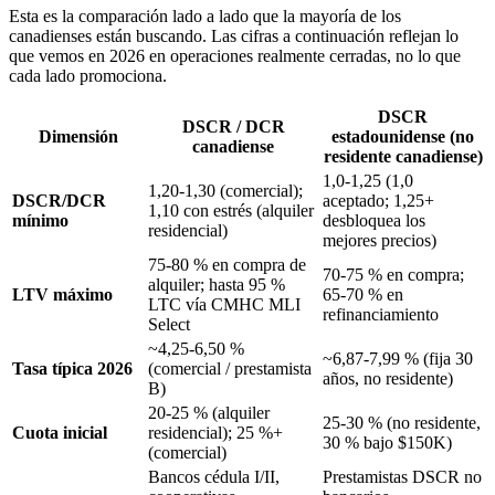
Esta es la comparación lado a lado que la mayoría de los
canadienses están buscando. Las cifras a continuación reflejan lo
que vemos en 2026 en operaciones realmente cerradas, no lo que
cada lado promociona.
DSCR
DSCR / DCR
Dimensión
estadounidense (no
canadiense
residente canadiense)
1,0-1,25 (1,0
1,20-1,30 (comercial);
DSCR/DCR
aceptado; 1,25+
1,10 con estrés (alquiler
mínimo
desbloquea los
residencial)
mejores precios)
75-80 % en compra de
70-75 % en compra;
alquiler; hasta 95 %
LTV máximo
65-70 % en
LTC vía CMHC MLI
refinanciamiento
Select
~4,25-6,50 %
~6,87-7,99 % (fija 30
Tasa típica 2026
(comercial / prestamista
años, no residente)
B)
20-25 % (alquiler
25-30 % (no residente,
Cuota inicial
residencial); 25 %+
30 % bajo $150K)
(comercial)
Bancos cédula I/II,
Prestamistas DSCR no