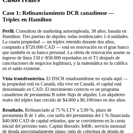
Caso 1: Refinanciamiento DCR canadiense —
Tríplex en Hamilton
Perfil.
Consultora de marketing autoempleada, 38 años, basada en
Hamilton. Tres puertas de alquiler, todas residenciales 1-4 unidades.
La cuarta propiedad — un tríplex retenido durante dos años,
comprado a $720.000 CAD — está en renovación en el gran banco
que también es su banco personal. La oferta de renovación asume su
ingreso de línea 150 (~$58.000 reportados en el T1 después de
cancelaciones de negocios legítimas), y la matemática no la califica
en el saldo existente.
Vista transfronteriza.
El DSCR estadounidense no ayuda aquí —
la propiedad está en Canadá, ella vive en Canadá, el capital está
denominado en CAD. El movimiento correcto es un programa
canadiense de prestamista B sobre flujo de alquiler. Los alquileres
reales del tríplex han crecido de $4.800 a $6.100/mes en dos años.
Resultado.
Refinanciado al 75 % LTV a 5,99 %, plazo de
prestamista B de 1 año, con tarifa del prestamista del 1 % financiada.
$40.000 CAD de capital retirados, que se convirtieron en la cuota
inicial del próximo trato. Capital liberado: $40K; servicio mensual
de deuda aproximadamente plano; ratio de cobertura de deuda de