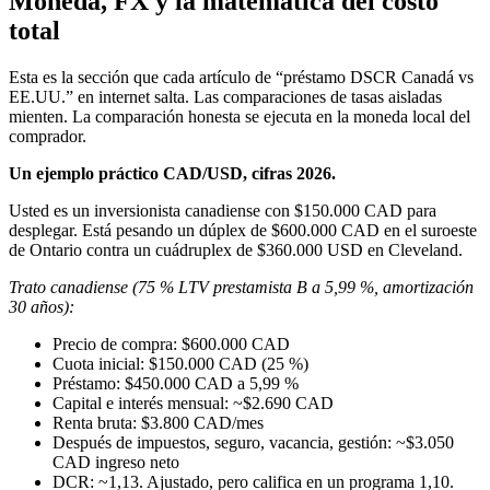
Moneda, FX y la matemática del costo
total
Esta es la sección que cada artículo de “préstamo DSCR Canadá vs
EE.UU.” en internet salta. Las comparaciones de tasas aisladas
mienten. La comparación honesta se ejecuta en la moneda local del
comprador.
Un ejemplo práctico CAD/USD, cifras 2026.
Usted es un inversionista canadiense con $150.000 CAD para
desplegar. Está pesando un dúplex de $600.000 CAD en el suroeste
de Ontario contra un cuádruplex de $360.000 USD en Cleveland.
Trato canadiense (75 % LTV prestamista B a 5,99 %, amortización
30 años):
Precio de compra: $600.000 CAD
Cuota inicial: $150.000 CAD (25 %)
Préstamo: $450.000 CAD a 5,99 %
Capital e interés mensual: ~$2.690 CAD
Renta bruta: $3.800 CAD/mes
Después de impuestos, seguro, vacancia, gestión: ~$3.050
CAD ingreso neto
DCR: ~1,13. Ajustado, pero califica en un programa 1,10.