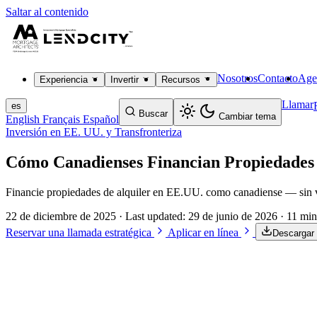
Saltar al contenido
Nosotros
Contacto
Age
Experiencia
Invertir
Recursos
Llamar
es
Buscar
Cambiar tema
English
Français
Español
Inversión en EE. UU. y Transfronteriza
Cómo Canadienses Financian Propiedades
Financie propiedades de alquiler en EE.UU. como canadiense — sin ver
22 de diciembre de 2025
· Last updated:
29 de junio de 2026
· 11 min
Reservar una llamada estratégica
Aplicar en línea
Descargar