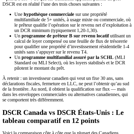
DSCR est en réalité l’une des trois choses suivantes :
Une
hypothèque commerciale
sur une propriété
multifamiliale de 5+ unités, à usage mixte ou commerciale, où
le prêteur qualifie l’opération sur le revenu net d’exploitation à
un DCR minimum (typiquement 1,20-1,30).
Un
programme de prêteur B sur revenu locatif
utilisant un
calcul de loyer compensé ou une feuille de flux de trésorerie
pour qualifier une propriété d’investissement résidentielle 1-4
unités sans s’appuyer sur le revenu T4.
Un
programme multifamilial assuré par la SCHL
(MLI
Standard ou MLI Select), où les loyers stabilisés et le DCR
pilotent le montant du prêt.
À retenir : un investisseur canadien qui veut un fixe 30 ans, sans
déclarations fiscales, fermeture en LLC, ne peut l’obtenir qu’au sud
de la frontière. Au nord, il obtient la qualification sur flux — mais
dans les enveloppes commerciales ou alternatives canadiennes, qui
se comportent très différemment.
DSCR Canada vs DSCR États-Unis : Le
tableau comparatif en 12 points
Voici la comparaison côte à côte que la plupart des Canadiens