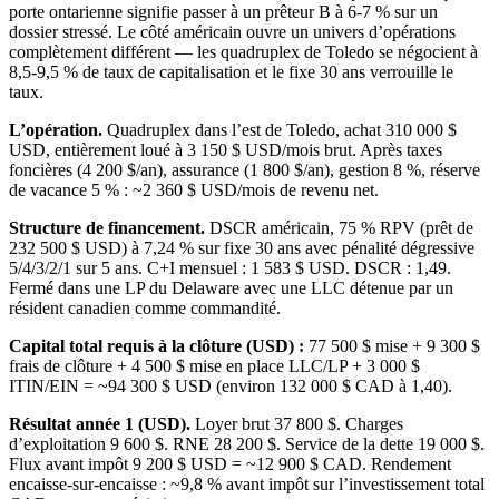
porte ontarienne signifie passer à un prêteur B à 6-7 % sur un
dossier stressé. Le côté américain ouvre un univers d’opérations
complètement différent — les quadruplex de Toledo se négocient à
8,5-9,5 % de taux de capitalisation et le fixe 30 ans verrouille le
taux.
L’opération.
Quadruplex dans l’est de Toledo, achat 310 000 $
USD, entièrement loué à 3 150 $ USD/mois brut. Après taxes
foncières (4 200 $/an), assurance (1 800 $/an), gestion 8 %, réserve
de vacance 5 % : ~2 360 $ USD/mois de revenu net.
Structure de financement.
DSCR américain, 75 % RPV (prêt de
232 500 $ USD) à 7,24 % sur fixe 30 ans avec pénalité dégressive
5/4/3/2/1 sur 5 ans. C+I mensuel : 1 583 $ USD. DSCR : 1,49.
Fermé dans une LP du Delaware avec une LLC détenue par un
résident canadien comme commandité.
Capital total requis à la clôture (USD) :
77 500 $ mise + 9 300 $
frais de clôture + 4 500 $ mise en place LLC/LP + 3 000 $
ITIN/EIN = ~94 300 $ USD (environ 132 000 $ CAD à 1,40).
Résultat année 1 (USD).
Loyer brut 37 800 $. Charges
d’exploitation 9 600 $. RNE 28 200 $. Service de la dette 19 000 $.
Flux avant impôt 9 200 $ USD = ~12 900 $ CAD. Rendement
encaisse-sur-encaisse : ~9,8 % avant impôt sur l’investissement total