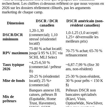
recherchent. Les chiffres ci-dessous reflètent ce que nous voyons en
2026 sur les dossiers réellement clôturés, pas les arguments
marketing de chaque camp.
DSCR / DCR
DSCR américain (non-
Dimension
canadien
résident canadien)
1,20-1,30
1,0-1,25 (1,0 accepté;
DSCR/DCR
(commercial); 1,10
1,25+ déverrouille les
minimum
stressé (résidentiel
meilleurs prix)
locatif)
75-80 % achat locatif;
70-75 % achat; 65-70 %
RPV maximum
jusqu’à 95 % LTC via
refinancement
SCHL MLI Select
~4,25-6,50 %
Taux typique
~6,87-7,99 % (fixe 30
(commercial / prêteur
2026
ans, non-résident)
B)
20-25 % (résidentiel
25-30 % (non-résident,
Mise de fonds
locatif); 25 %+
30 % pour prêts < 150 K
(commercial)
$)
Banques annexe I/II,
Prêteurs DSCR non
caisses, prêteurs B
bancaires spécialisés
Mix de
(Equitable, Home
(Kiavi, Visio,
prêteurs
Trust, Haventree),
OptionWide, NewSilver,