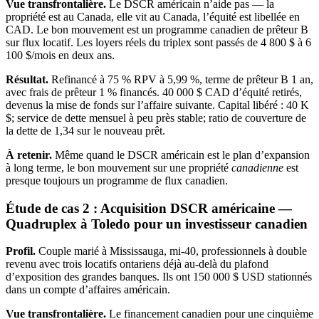
Vue transfrontalière.
Le DSCR américain n’aide pas — la
propriété est au Canada, elle vit au Canada, l’équité est libellée en
CAD. Le bon mouvement est un programme canadien de prêteur B
sur flux locatif. Les loyers réels du triplex sont passés de 4 800 $ à 6
100 $/mois en deux ans.
Résultat.
Refinancé à 75 % RPV à 5,99 %, terme de prêteur B 1 an,
avec frais de prêteur 1 % financés. 40 000 $ CAD d’équité retirés,
devenus la mise de fonds sur l’affaire suivante. Capital libéré : 40 K
$; service de dette mensuel à peu près stable; ratio de couverture de
la dette de 1,34 sur le nouveau prêt.
À retenir.
Même quand le DSCR américain est le plan d’expansion
à long terme, le bon mouvement sur une propriété
canadienne
est
presque toujours un programme de flux canadien.
Étude de cas 2 : Acquisition DSCR américaine —
Quadruplex à Toledo pour un investisseur canadien
Profil.
Couple marié à Mississauga, mi-40, professionnels à double
revenu avec trois locatifs ontariens déjà au-delà du plafond
d’exposition des grandes banques. Ils ont 150 000 $ USD stationnés
dans un compte d’affaires américain.
Vue transfrontalière.
Le financement canadien pour une cinquième