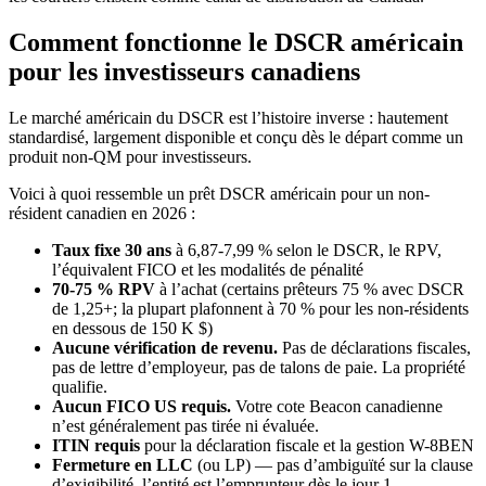
Comment fonctionne le DSCR américain
pour les investisseurs canadiens
Le marché américain du DSCR est l’histoire inverse : hautement
standardisé, largement disponible et conçu dès le départ comme un
produit non-QM pour investisseurs.
Voici à quoi ressemble un prêt DSCR américain pour un non-
résident canadien en 2026 :
Taux fixe 30 ans
à 6,87-7,99 % selon le DSCR, le RPV,
l’équivalent FICO et les modalités de pénalité
70-75 % RPV
à l’achat (certains prêteurs 75 % avec DSCR
de 1,25+; la plupart plafonnent à 70 % pour les non-résidents
en dessous de 150 K $)
Aucune vérification de revenu.
Pas de déclarations fiscales,
pas de lettre d’employeur, pas de talons de paie. La propriété
qualifie.
Aucun FICO US requis.
Votre cote Beacon canadienne
n’est généralement pas tirée ni évaluée.
ITIN requis
pour la déclaration fiscale et la gestion W-8BEN
Fermeture en LLC
(ou LP) — pas d’ambiguïté sur la clause
d’exigibilité, l’entité est l’emprunteur dès le jour 1