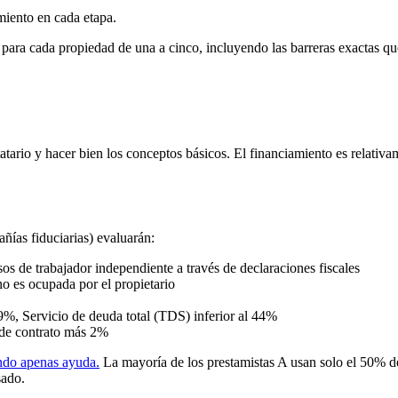
miento en cada etapa.
ca para cada propiedad de una a cinco, incluyendo las barreras exactas q
tario y hacer bien los conceptos básicos. El financiamiento es relativam
ñías fiduciarias) evaluarán:
os de trabajador independiente a través de declaraciones fiscales
 es ocupada por el propietario
9%, Servicio de deuda total (TDS) inferior al 44%
 de contrato más 2%
ando apenas ayuda.
La mayoría de los prestamistas A usan solo el 50% d
sado.