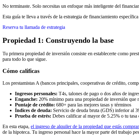
No terminaste. Solo necesitas un enfoque más inteligente del financia
Esta guía te lleva a través de la estrategia de financiamiento específi
Reserva tu llamada de estrategia
Propiedad 1: Construyendo la base
Tu primera propiedad de inversión consiste en establecerte como presta
para todo lo que sigue.
Cómo calificas
Los prestamistas A (bancos principales, cooperativas de crédito, compa
Ingresos personales:
T4s, talones de pago o dos años de ingres
Enganche:
20% mínimo para una propiedad de inversión que no
Puntaje de crédito:
680+ para las mejores tasas y términos
Índices de deuda:
Servicio de deuda bruta (GDS) inferior al 3
Prueba de estrés:
Debes calificar al mayor de 5.25% o tu tasa
En esta etapa,
el ingreso de alquiler de la propiedad que estás compr
de la hipoteca. Tu ingreso personal hace la mayor parte del trabajo pe